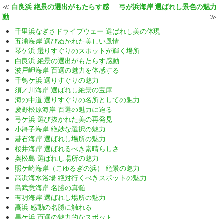
≪
白良浜 絶景の選出がもたらす感
弓が浜海岸 選ばれし景色の魅力
動
≫
千里浜なぎさドライブウェー 選ばれし美の体現
五浦海岸 選びぬかれた美しい風情
琴ケ浜 選りすぐりのスポットが輝く場所
白良浜 絶景の選出がもたらす感動
波戸岬海岸 百選の魅力を体感する
千鳥ケ浜 選りすぐりの魅力
須ノ川海岸 選ばれし絶景の宝庫
海の中道 選りすぐりの名所としての魅力
慶野松原海岸 百選の魅力に迫る
弓ケ浜 選び抜かれた美の再発見
小舞子海岸 絶妙な選択の魅力
碁石海岸 選ばれし場所の魅力
桜井海岸 選ばれるべき素晴らしさ
奥松島 選ばれし場所の魅力
照ケ崎海岸（こゆるぎの浜） 絶景の魅力
高浜海水浴場 絶対行くべきスポットの魅力
島武意海岸 名勝の真髄
有明海岸 選ばれし場所の魅力
高浜 感動の名勝に触れる
黒ケ浜 百選の魅力的なスポット