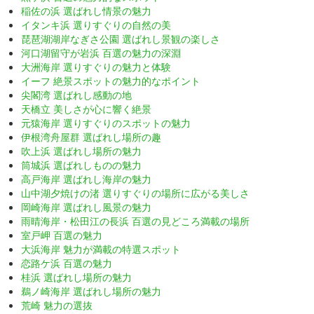
稲佐の浜 選ばれし情景の魅力
イタンキ浜 選りすぐりの自然の美
琵琶湖湖岸なぎさ公園 選ばれし景観の楽しさ
河口湖留守が岩浜 百選の魅力の深淵
大洲海岸 選りすぐりの魅力と体験
イーフ 絶景スポットの魅力的なポイント
尖閣湾 選ばれし感動の地
天橋立 美しさが心に響く絶景
元猿海岸 選りすぐりのスポットの魅力
伊根湾舟屋群 選ばれし場所の趣
吹上浜 選ばれし場所の魅力
筒城浜 選ばれしものの魅力
高戸海岸 選ばれし海岸の魅力
山中湖夕焼けの渚 選りすぐりの場所に広がる美しさ
岡崎海岸 選ばれし風景の魅力
雨晴海岸・松田江の長浜 百選の見どころ満載の場所
室戸岬 百選の魅力
大浜海岸 魅力が満載の特選スポット
恋路ケ浜 百選の魅力
桂浜 選ばれし場所の魅力
鵜ノ崎海岸 選ばれし場所の魅力
荒崎 魅力の選抜