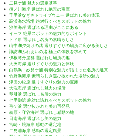
二見ケ浦 魅力の選定基準
須ノ川海岸 選ばれし絶景の宝庫
千里浜なぎさドライブウェー 選ばれし美の体現
高浜海水浴場 絶対行くべきスポットの魅力
沙美海岸 選ばれる理由がここにある
イーフ 絶景スポットの魅力的なポイント
トド原 選ばれし名所の素晴らしさ
山中湖夕焼けの渚 選りすぐりの場所に広がる美しさ
諏訪湖ふれあいの渚 極上の体験を求めて
伊根湾舟屋群 選ばれし場所の趣
大洲海岸 選りすぐりの魅力と体験
白鶴浜・妙見ケ浦 特別な魅力が詰まった名所の選真
竹野浜海岸 素晴らしき選び抜かれた場所の魅力
津田の松原 選りすぐりの魅力の宝庫
大洗海岸 選ばれし魅力の場所
琴引浜 選ばれし名所の魅力
七里御浜 絶対に訪れるべきスポットの魅力
弓ケ浜 選び抜かれた美の再発見
鵜原・守谷海岸 選ばれし感動の地
日南海岸 選ばれし美の魅力
宮崎・境海岸 感動の選定地
二見浦海岸 感動の選定風景