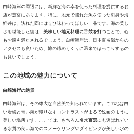
白崎海岸の周辺には、新鮮な海の幸を使った料理を提供するお
店が豊富にあります。特に、地元で捕れた魚を使った刺身や海
鮮丼は、訪れた際にはぜひ味わってほしい一品です。海の美し
さを堪能した後は、
美味しい地元料理に舌鼓を打つ
ことで、心
もお腹も満たされるでしょう。白崎海岸は、日本百名湯からの
アクセスも良いため、旅の締めくくりに温泉でほっこりするの
も良いでしょう。
この地域の魅力について
白崎海岸の絶景
白崎海岸は、その雄大な自然美で知られています。この地は白
い岩礁と青い海が織りなすコントラストがまるで絵画のように
美しい場所です。ここでは、もちろん
名水百選
にも選ばれてい
る水質の良い海でのスノーケリングやダイビングが美しい水の