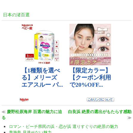
日本の渚百選
≪
慶野松原海岸 百選の魅力に迫
白良浜 絶景の選出がもたらす感動
る
≫
ロマン・ビーチ県民の浜・恋が浜 選りすぐりの絶景の魅力
青海島 見逃せない魅力