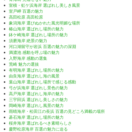
室積・虹ケ浜海岸 選ばれし美しき風景
室戸岬 百選の魅力
高田松原 高田松原
象潟海岸 選びぬかれた風光明媚な場所
椿山海岸 選ばれし場所の魅力
鉢ケ崎海岸 選ばれし場所の魅力
須磨海岸 絶景の魅力
河口湖留守が岩浜 百選の魅力の深淵
満濃池 感動を呼ぶ場の魅力
入野海岸 感動の選集
荒崎 魅力の選抜
有明海岸 選ばれし場所の魅力
由良海岸 選ばれし海の風景
葉山海岸 選ばれし場所で感じる感動
弓が浜海岸 選ばれし景色の魅力
高戸海岸 選ばれし海岸の魅力
三宇田浜 選ばれし美しさの魅力
岡崎海岸 選ばれし風景の魅力
雨晴海岸・松田江の長浜 百選の見どころ満載の場所
碁石海岸 選ばれし場所の魅力
桜井海岸 選ばれるべき素晴らしさ
慶野松原海岸 百選の魅力に迫る