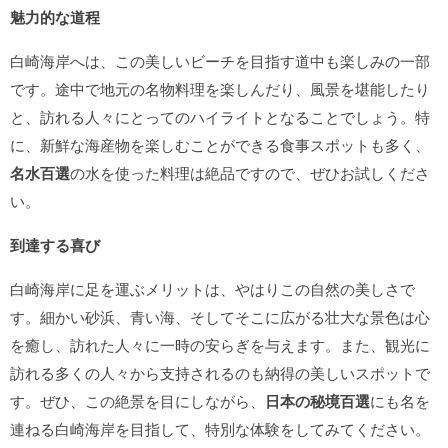
魅力的な道程
白崎海岸へは、この美しいビーチを目指す道中も楽しみの一部
です。途中で地元の名物料理を楽しんだり、風景を堪能したり
と、訪れる人々にとってのハイライトとなることでしょう。特
に、新鮮な海産物を楽しむことができる食事スポットも多く、
名水百選
の水を使った料理は絶品ですので、ぜひお試しくださ
い。
到達する喜び
白崎海岸に足を運ぶメリットは、やはりこの自然の美しさで
す。細かい砂浜、青い海、そしてそこに広がる壮大な景色は心
を癒し、訪れた人々に一時の安らぎを与えます。また、観光に
訪れる多くの人々から支持されるのも納得の美しいスポットで
す。ぜひ、この絶景を目にしながら、
日本の秘境百選
にも名を
連ねる白崎海岸を目指して、特別な体験をしてみてください。