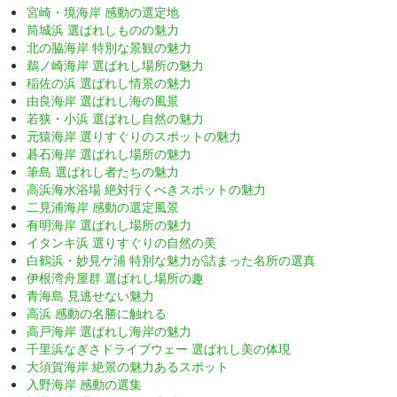
宮崎・境海岸 感動の選定地
筒城浜 選ばれしものの魅力
北の脇海岸 特別な景観の魅力
鵜ノ崎海岸 選ばれし場所の魅力
稲佐の浜 選ばれし情景の魅力
由良海岸 選ばれし海の風景
若狭・小浜 選ばれし自然の魅力
元猿海岸 選りすぐりのスポットの魅力
碁石海岸 選ばれし場所の魅力
筆島 選ばれし者たちの魅力
高浜海水浴場 絶対行くべきスポットの魅力
二見浦海岸 感動の選定風景
有明海岸 選ばれし場所の魅力
イタンキ浜 選りすぐりの自然の美
白鶴浜・妙見ケ浦 特別な魅力が詰まった名所の選真
伊根湾舟屋群 選ばれし場所の趣
青海島 見逃せない魅力
高浜 感動の名勝に触れる
高戸海岸 選ばれし海岸の魅力
千里浜なぎさドライブウェー 選ばれし美の体現
大須賀海岸 絶景の魅力あるスポット
入野海岸 感動の選集