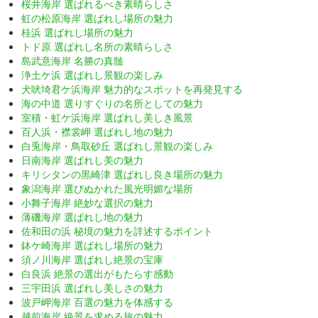
桜井海岸 選ばれるべき素晴らしさ
虹の松原海岸 選ばれし場所の魅力
桂浜 選ばれし場所の魅力
トド原 選ばれし名所の素晴らしさ
島武意海岸 名勝の真髄
浄土ケ浜 選ばれし景観の楽しみ
犬吠埼君ケ浜海岸 魅力的なスポットを再発見する
海の中道 選りすぐりの名所としての魅力
室積・虹ケ浜海岸 選ばれし美しき風景
百人浜・襟裳岬 選ばれし地の魅力
白兎海岸・鳥取砂丘 選ばれし景観の楽しみ
日南海岸 選ばれし美の魅力
キリシタンの黒崎津 選ばれし良き場所の魅力
象潟海岸 選びぬかれた風光明媚な場所
小舞子海岸 絶妙な選択の魅力
薄磯海岸 選ばれし地の魅力
佐和田の浜 秘境の魅力を詳述するポイント
鉢ケ崎海岸 選ばれし場所の魅力
須ノ川海岸 選ばれし絶景の宝庫
白良浜 絶景の選出がもたらす感動
三宇田浜 選ばれし美しさの魅力
波戸岬海岸 百選の魅力を体感する
越前海岸 絶景を求める旅の魅力