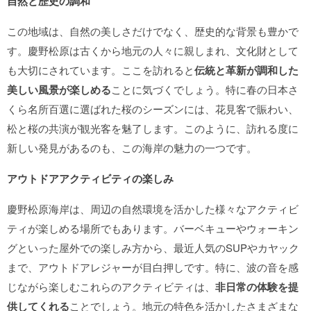
自然と歴史の調和
この地域は、自然の美しさだけでなく、歴史的な背景も豊かで
す。慶野松原は古くから地元の人々に親しまれ、文化財として
も大切にされています。ここを訪れると
伝統と革新が調和した
美しい風景が楽しめる
ことに気づくでしょう。特に春の日本さ
くら名所百選に選ばれた桜のシーズンには、花見客で賑わい、
松と桜の共演が観光客を魅了します。このように、訪れる度に
新しい発見があるのも、この海岸の魅力の一つです。
アウトドアアクティビティの楽しみ
慶野松原海岸は、周辺の自然環境を活かした様々なアクティビ
ティが楽しめる場所でもあります。バーベキューやウォーキン
グといった屋外での楽しみ方から、最近人気のSUPやカヤック
まで、アウトドアレジャーが目白押しです。特に、波の音を感
じながら楽しむこれらのアクティビティは、
非日常の体験を提
供してくれる
ことでしょう。地元の特色を活かしたさまざまな