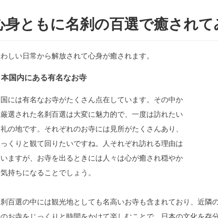
心身ともに名刹の百選で癒されて
せわしい日常から解放されて心身が癒されます。
日本国内にある有名なお寺
全国には有名なお寺がたくさん点在しています。その中か
ら厳選された名刹百選は大変に魅力的で、一度は訪れたい
巡礼の地です。それぞれのお寺には見所がたくさんあり、
じっくりと観て回りたいですね。人それぞれ訪れる理由は
違いますが、お寺を出るときには人々は心が癒され穏やか
な気持ちになることでしょう。
名刹百選の中には観光地としても名高いお寺も含まれており、近隣
つのお寺をじっくりと時間をかけて楽しむことで、日本の文化を存