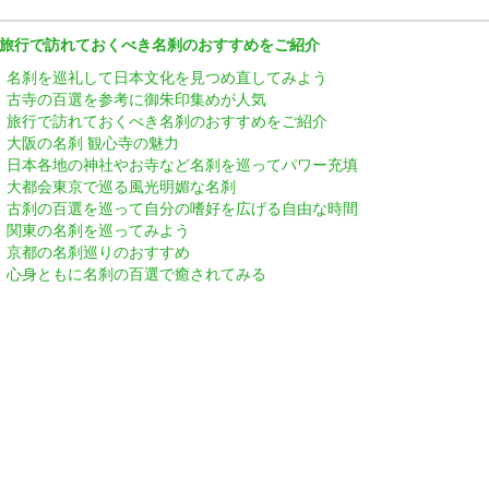
旅行で訪れておくべき名刹のおすすめをご紹介
名刹を巡礼して日本文化を見つめ直してみよう
古寺の百選を参考に御朱印集めが人気
旅行で訪れておくべき名刹のおすすめをご紹介
大阪の名刹 観心寺の魅力
日本各地の神社やお寺など名刹を巡ってパワー充填
大都会東京で巡る風光明媚な名刹
古刹の百選を巡って自分の嗜好を広げる自由な時間
関東の名刹を巡ってみよう
京都の名刹巡りのおすすめ
心身ともに名刹の百選で癒されてみる