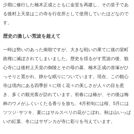
少期に修行した楠木正成とともに金堂を再建し、その皇子であ
る後村上天皇はこの寺を行在所として使用していたほどなので
す。
歴史の激しい荒波を超えて
一時は勢いのあった南朝ですが、大きな戦いの果てに後の室町
政権に滅ぼされてしまいました。歴史を揺るがす荒波の後、観
心寺には後村上天皇の御陵とその母の墓、楠木正成の首塚がひ
っそりと置かれ、静かな眠りについています。現在、この観心
寺は境内にある四季折々に咲く花々の美しさが人々の目を惹
き、多くの観光客が訪れています。初春には椿が、その後は梅
林のウメがふくいくたる香りを放ち、4月初旬には桜、5月には
ツツジ･サツキ、夏にはサルスベリの花がこぼれ、秋は山いっぱ
いの紅葉、冬にはサザンカが寺に彩りを与えています。