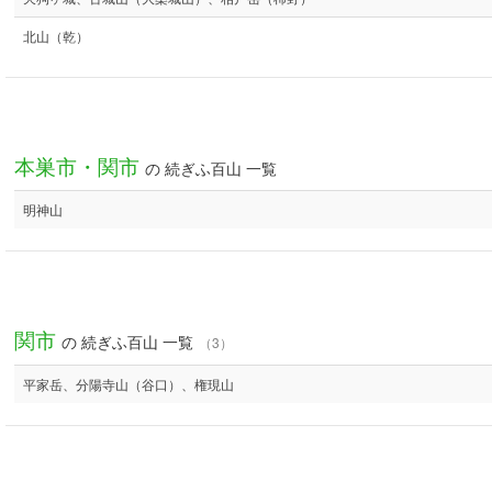
北山（乾）
本巣市・関市
の 続ぎふ百山 一覧
明神山
関市
の 続ぎふ百山 一覧
（3）
平家岳、分陽寺山（谷口）、権現山