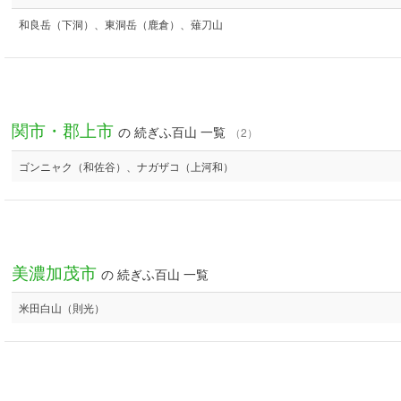
和良岳（下洞）、東洞岳（鹿倉）、薙刀山
関市・郡上市
の 続ぎふ百山 一覧
（2）
ゴンニャク（和佐谷）、ナガザコ（上河和）
美濃加茂市
の 続ぎふ百山 一覧
米田白山（則光）