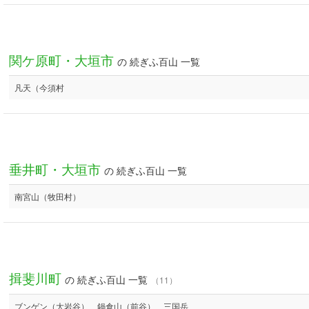
関ケ原町・大垣市
の 続ぎふ百山 一覧
凡天（今須村
垂井町・大垣市
の 続ぎふ百山 一覧
南宮山（牧田村）
揖斐川町
の 続ぎふ百山 一覧
（11）
ブンゲン（大岩谷）、鍋倉山（前谷）、三国岳