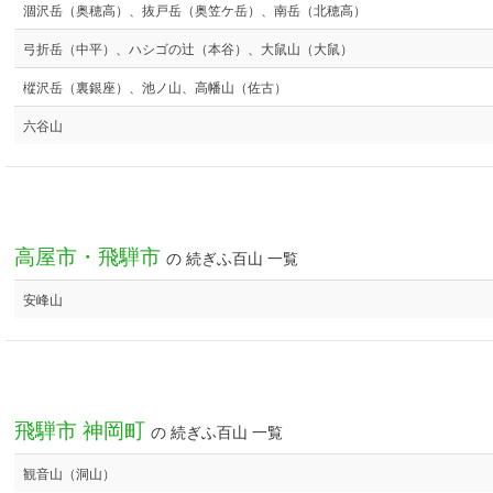
涸沢岳（奥穂高）、抜戸岳（奥笠ケ岳）、南岳（北穂高）
弓折岳（中平）、ハシゴの辻（本谷）、大鼠山（大鼠）
樅沢岳（裏銀座）、池ノ山、高幡山（佐古）
六谷山
高屋市・飛騨市
の 続ぎふ百山 一覧
安峰山
飛騨市 神岡町
の 続ぎふ百山 一覧
観音山（洞山）