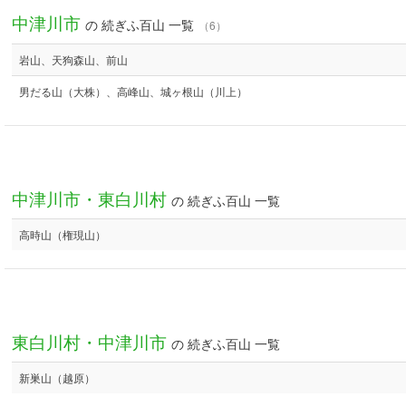
中津川市
の 続ぎふ百山 一覧
（6）
岩山、天狗森山、前山
男だる山（大株）、高峰山、城ヶ根山（川上）
中津川市・東白川村
の 続ぎふ百山 一覧
高時山（権現山）
東白川村・中津川市
の 続ぎふ百山 一覧
新巣山（越原）