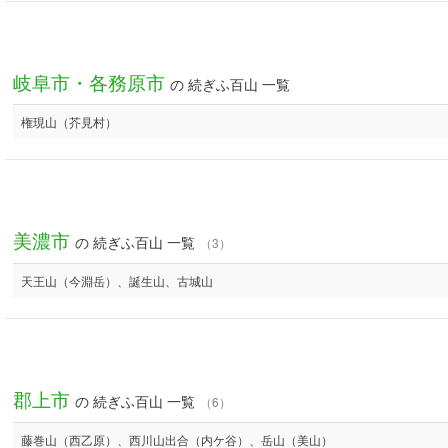
岐阜市・各務原市
の 続ぎふ百山 一覧
権現山（芥見村）
美濃市
の 続ぎふ百山 一覧
（3）
天王山（今淵岳）、誕生山、古城山
郡上市
の 続ぎふ百山 一覧
（6）
藤巻山（西乙原）、西川山出合（内ケ谷）、岳山（美山）