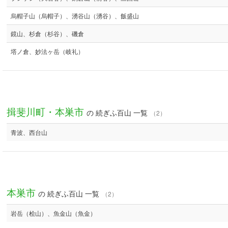
烏帽子山（烏帽子）、湧谷山（湧谷）、飯盛山
鏡山、杉倉（杉谷）、磯倉
塔ノ倉、妙法ヶ岳（岐礼）
揖斐川町・本巣市
の 続ぎふ百山 一覧
（2）
青波、西台山
本巣市
の 続ぎふ百山 一覧
（2）
岩岳（桧山）、魚金山（魚金）