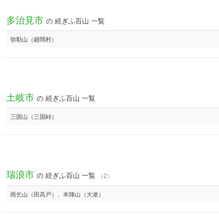
多治見市
の 続ぎふ百山 一覧
弥勒山（廻間村）
土岐市
の 続ぎふ百山 一覧
三国山（三国峠）
瑞浪市
の 続ぎふ百山 一覧
（2）
雨乞山（田高戸）、本陣山（大湫）