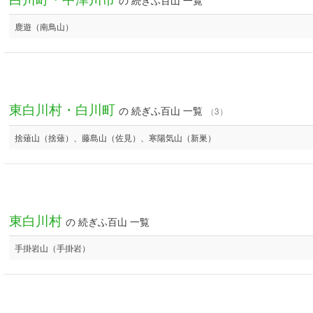
の 続ぎふ百山 一覧
鹿遊（南鳥山）
東白川村・白川町
の 続ぎふ百山 一覧
（3）
捨薙山（捨薙）、藤島山（佐見）、寒陽気山（新巣）
東白川村
の 続ぎふ百山 一覧
手掛岩山（手掛岩）