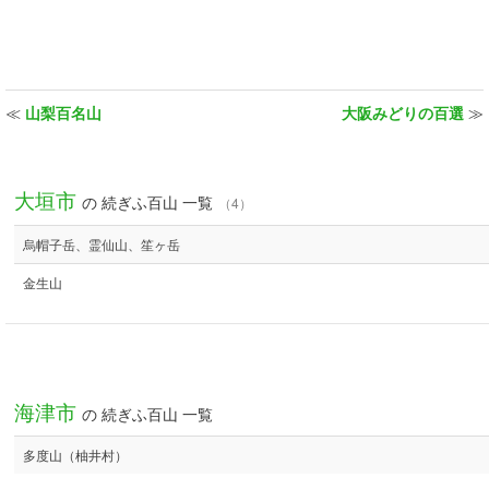
≪
山梨百名山
大阪みどりの百選
≫
大垣市
の 続ぎふ百山 一覧
（4）
烏帽子岳、霊仙山、笙ヶ岳
金生山
海津市
の 続ぎふ百山 一覧
多度山（柚井村）