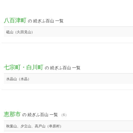
八百津町
の 続ぎふ百山 一覧
砥山（久田見山）
七宗町・白川町
の 続ぎふ百山 一覧
水晶山（水晶）
恵那市
の 続ぎふ百山 一覧
（6）
秋葉山、夕立山、高戸山（串原村）