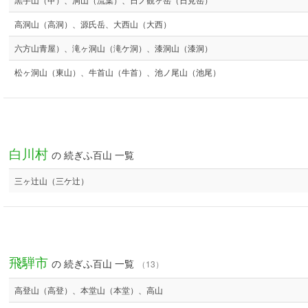
高洞山（高洞）、源氏岳、大西山（大西）
六方山青屋）、滝ヶ洞山（滝ケ洞）、漆洞山（漆洞）
松ヶ洞山（東山）、牛首山（牛首）、池ノ尾山（池尾）
白川村
の 続ぎふ百山 一覧
三ヶ辻山（三ケ辻）
飛騨市
の 続ぎふ百山 一覧
（13）
高登山（高登）、本堂山（本堂）、高山