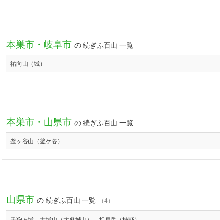
本巣市・岐阜市
の 続ぎふ百山 一覧
祐向山（城）
本巣市・山県市
の 続ぎふ百山 一覧
釜ヶ谷山（釜ケ谷）
山県市
の 続ぎふ百山 一覧
（4）
天狗ヶ城、古城山（大桑城山）、相戸岳（柿野）