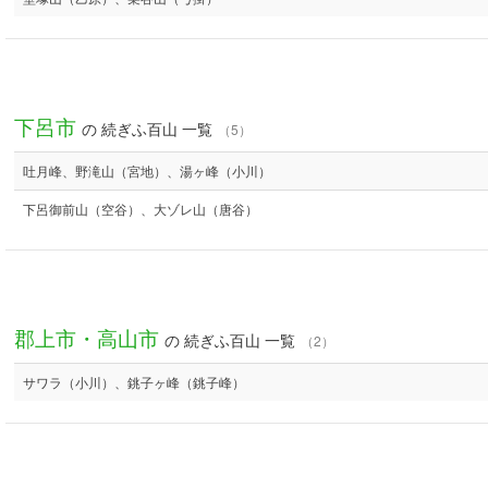
下呂市
の 続ぎふ百山 一覧
（5）
吐月峰、野滝山（宮地）、湯ヶ峰（小川）
下呂御前山（空谷）、大ゾレ山（唐谷）
郡上市・高山市
の 続ぎふ百山 一覧
（2）
サワラ（小川）、銚子ヶ峰（銚子峰）