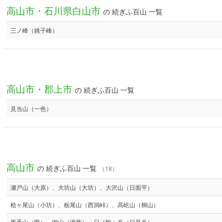
高山市・石川県白山市
の 続ぎふ百山 一覧
三ノ峰（銚子峰）
高山市・郡上市
の 続ぎふ百山 一覧
見当山（一色）
高山市
の 続ぎふ百山 一覧
（18）
瀬戸山（大原）、大坊山（大坊）、大沢山（日面平）
桧ヶ尾山（小坊）、栃尾山（西洞峠）、高屹山（桐山）
黒手山（甲）、洞山（流葉）、日ノ観ヶ岳（日見岳）