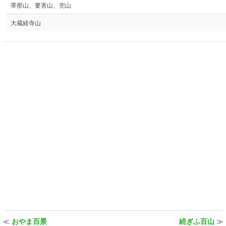
帯那山、要害山、兜山
大蔵経寺山
≪
おやま百景
続ぎふ百山
≫