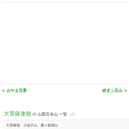
≪
おやま百景
続ぎふ百山
≫
大菩薩連嶺
の 山梨百名山 一覧
（7）
大菩薩嶺、小金沢山、雁ヶ腹摺山