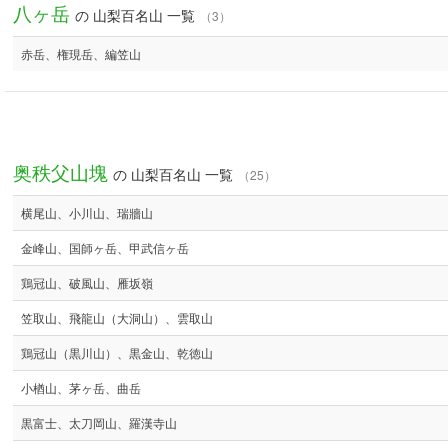
八ヶ岳
の 山梨百名山 一覧
（3）
赤岳、権現岳、編笠山
奥秩父山塊
の 山梨百名山 一覧
（25）
横尾山、小川山、瑞牆山
金峰山、国師ヶ岳、甲武信ヶ岳
鶏冠山、破風山、雁坂嶺
笠取山、飛龍山（大洞山）、雲取山
鶏冠山（黒川山）、黒金山、乾徳山
小楢山、茅ヶ岳、曲岳
黒富士、太刀岡山、羅漢寺山