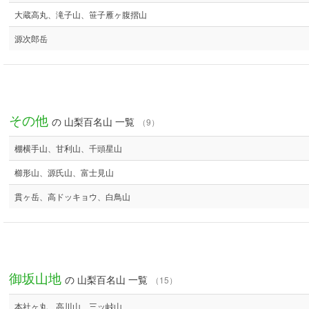
大蔵高丸、滝子山、笹子雁ヶ腹摺山
源次郎岳
その他
の 山梨百名山 一覧
（9）
棚横手山、甘利山、千頭星山
櫛形山、源氏山、富士見山
貫ヶ岳、高ドッキョウ、白鳥山
御坂山地
の 山梨百名山 一覧
（15）
本社ヶ丸、高川山、三ッ峠山