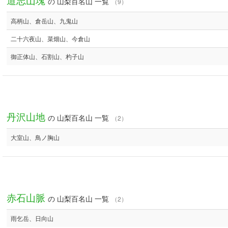
の 山梨百名山 一覧
（9）
高柄山、倉岳山、九鬼山
二十六夜山、菜畑山、今倉山
御正体山、石割山、杓子山
丹沢山地
の 山梨百名山 一覧
（2）
大室山、鳥ノ胸山
赤石山脈
の 山梨百名山 一覧
（2）
雨乞岳、日向山