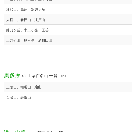
達沢山、黒岳、釈迦ヶ岳
大栃山、春日山、滝戸山
節刀ヶ岳、十二ヶ岳、王岳
三方分山、蛾ヶ岳、足和田山
奥多摩
の 山梨百名山 一覧
（5）
三頭山、権現山、扇山
百蔵山、岩殿山
道志山塊