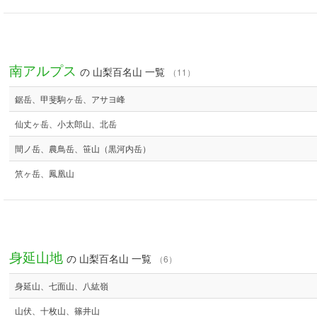
南アルプス
の 山梨百名山 一覧
（11）
鋸岳、甲斐駒ヶ岳、アサヨ峰
仙丈ヶ岳、小太郎山、北岳
間ノ岳、農鳥岳、笹山（黒河内岳）
笊ヶ岳、鳳凰山
身延山地
の 山梨百名山 一覧
（6）
身延山、七面山、八紘嶺
山伏、十枚山、篠井山