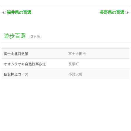
≪
福井県の百選
長野県の百選
≫
遊歩百選
（3ヶ所）
富士山北口散策
富士吉田市
オオムラサキ自然観察歩道
長坂町
信玄棒道コース
小淵沢町