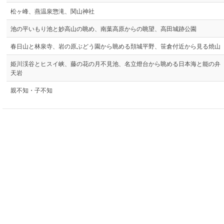
松ヶ峰、燕温泉惣滝、関山神社
池の平いもり池と妙高山の眺め、南葉高原からの眺望、高田城跡公園
春日山と林泉寺、岩の原ぶどう園から眺める頚城平野、笹倉付近から見る焼山
姫川渓谷とヒスイ峡、藤の花の月不見池、名立燈台から眺める日本海と能の弁
天岩
親不知・子不知