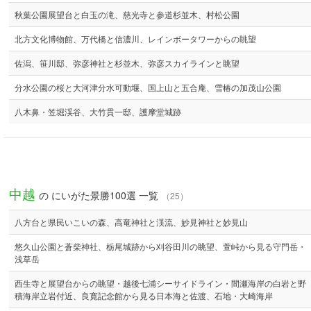
秋葉公園展望台と白玉の滝、慈光寺と参道杉並木、村松公園
北方文化博物館、万代橋と信濃川、レインボータワーからの眺望
佐潟、笹川邸、弥彦神社と杉並木、弥彦スカイラインと眺望
分水公園の桜と大河津分水可動堰、国上山と五合庵、雪椿の加茂山公園
八木鼻・笠堀渓谷、大竹貫一邸、護摩堂城跡
中越
の にいがた景勝100選 一覧
（25）
八方台と県民いこいの森、高竜神社と渓流、妙見神社と妙見山
悠久山公園と蒼柴神社、栃尾城跡から刈谷田川の眺望、萱峠から見る守門岳・
浅草岳
西生寺と展望台からの眺望・越後七浦シーサイドライン・間瀬海岸の白岩と野
積海岸立岩付近、良寛記念館から見る日本海と佐渡、石地・大崎海岸