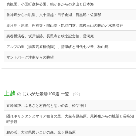
貞観園、小国町森林公園、鴎が鼻からの米山と日本海
番神岬からの眺望、六十里越・田子倉湖、目黒邸・佐藤邸
奥只見・尾瀬、円福寺・開山堂・毘沙門堂、越後三山の眺めと水無渓谷
裏巻機渓谷、坂戸城跡、長恩寺と牧之記念館、雲洞庵
アルプの里（湯沢高原植物園）、清津峡と田代七ツ釜、秋山郷
マントパーク津南からの眺望
上越
の にいがた景勝100選 一覧
（22）
直峰城跡、ふるさと村自然と憩いの森、松苧神社
隠れキリシタンとマリア観音の里、大厳寺原高原、尾神岳からの眺望と長峰湖
畔景観
鵜の浜、大池県民いこいの森、光ヶ原高原