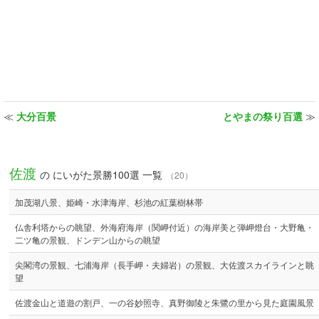
≪
大分百景
とやまの祭り百選
≫
佐渡
の にいがた景勝100選 一覧
（20）
加茂湖八景、姫崎・水津海岸、杉池の紅葉樹林帯
仏舎利塔からの眺望、外海府海岸（関岬付近）の海岸美と弾岬燈台・大野亀・
二ツ亀の景観、ドンデン山からの眺望
尖閣湾の景観、七浦海岸（長手岬・夫婦岩）の景観、大佐渡スカイラインと眺
望
佐渡金山と道遊の割戸、一の谷妙照寺、真野御陵と朱鷺の里から見た庭園風景