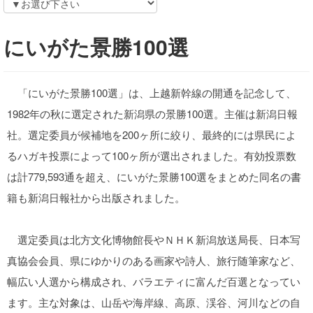
にいがた景勝100選
「にいがた景勝100選」は、上越新幹線の開通を記念して、
1982年の秋に選定された新潟県の景勝100選。主催は新潟日報
社。選定委員が候補地を200ヶ所に絞り、最終的には県民によ
るハガキ投票によって100ヶ所が選出されました。有効投票数
は計779,593通を超え、にいがた景勝100選をまとめた同名の書
籍も新潟日報社から出版されました。
選定委員は北方文化博物館長やＮＨＫ新潟放送局長、日本写
真協会会員、県にゆかりのある画家や詩人、旅行随筆家など、
幅広い人選から構成され、バラエティに富んだ百選となってい
ます。主な対象は、山岳や海岸線、高原、渓谷、河川などの自