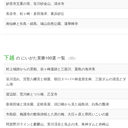
妙宣寺五重の塔、笹川砂金山、清水寺
長谷寺、松ヶ崎・多田海岸、素浜砂丘
南仙峡と矢島・経島、城山自然公園、蓮華峰寺
下越
の にいがた景勝100選 一覧
（33）
村上城跡からの景観、岩ヶ崎遺跡と三面川、粟島の海岸美
笹川流れ、筥堅八幡宮と樹叢、朝日スーパー林道原生林、三面ダムの清流とダ
ム湖
渡辺邸、荒川峡とつり橋、乙宝寺
新発田城と清水園、足軽長屋、潟口橋から見た福島潟、白鳥の瓢湖
市島邸、梅護寺の数珠掛桜と八房の梅、大日ヶ原と県民いこいの森
阿賀野川ラインと麒麟山、実川渓谷と魚止の滝、角神ダムと赤崎山