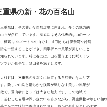
三重県の新・花の百名山
三重県は、その豊かな自然環境に恵まれ、多くの魅力的
な山々が点在しています。藤原岳はその代表的な山の一つ
、標高1,144メートルの山です。山頂からは伊勢湾や鈴鹿
山脈を一望することができ、四季折々の風景が美しいこと
で知られています。特に春には、山を覆うように咲くミツ
バツツジが見事で、登山者を魅了します。
大杉谷は、三重県の奥深くに位置する自然豊かなエリア
です。険しい山岳と清らかな渓流が織りなす美しい風景が
特徴で、登山者にとっては大きな魅力です。この地域で
は、苔むした岩場や深い森の中を歩きながら、野生動物や珍しい植
は手つかずの状態で保護されており、静かな登山が楽しめます。