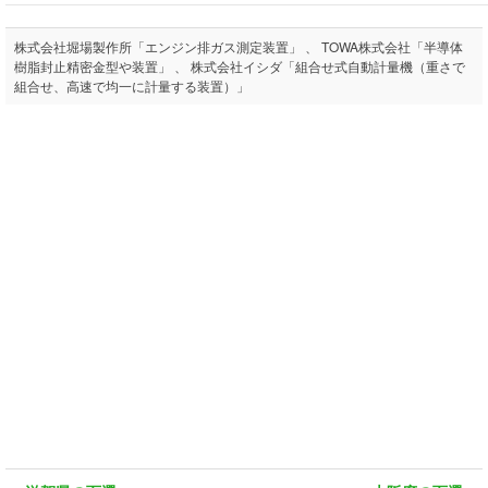
株式会社堀場製作所「エンジン排ガス測定装置」 、 TOWA株式会社「半導体
樹脂封止精密金型や装置」 、 株式会社イシダ「組合せ式自動計量機（重さで
組合せ、高速で均一に計量する装置）」