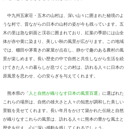
中九州五家荘・五木の山村は、深い山々に囲まれた秘境のよ
うな村で、昔ながらの日本の山村の姿が今も残っています。五
木の里は急な斜面と渓谷に囲まれており、紅葉の季節には山全
体が赤や黄に染まり、美しい秋の風景が広がります。この地域
では、棚田や茅葺きの家屋が点在し、静かで趣のある農村の風
景が楽しめます。長い歴史の中で自然と共生しながら生活を続
けてきた人々の暮らしが息づくこの村は、訪れる人々に日本の
原風景を思わせ、心の安らぎを与えてくれます。
熊本県の「
人と自然が織りなす日本の風景百選
」に選ばれた
これらの場所は、自然の雄大さと人々の知恵が調和した美しい
景観を見せてくれます。長い年月をかけて築かれた伝統と自然
が織りなすこれらの風景は、訪れる人々に熊本の豊かな風土と
歴史を伝え、心に深い感動を残してくれるでしょう。