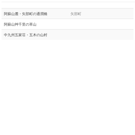
阿蘇山麓・矢部町の通潤橋
矢部町
阿蘇山艸千里の草山
中九州五家荘・五木の山村