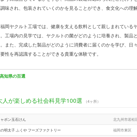
に調味され、包装されていくのかを見ることができ、食文化への理
福岡ヤクルト工場では、健康を支える飲料として親しまれているヤ
す。工場内の見学では、ヤクルトの菌がどのように培養され、製品
す。また、完成した製品がどのように消費者に届くのかを学び、日
重要性を再認識することができる貴重な体験です。
高知県の百選
大人が楽しめる社会科見学100選
（4ヶ所）
シャボン玉石けん
北九州市若松
の明太子 ふくや フーズファクトリー
福岡市東区