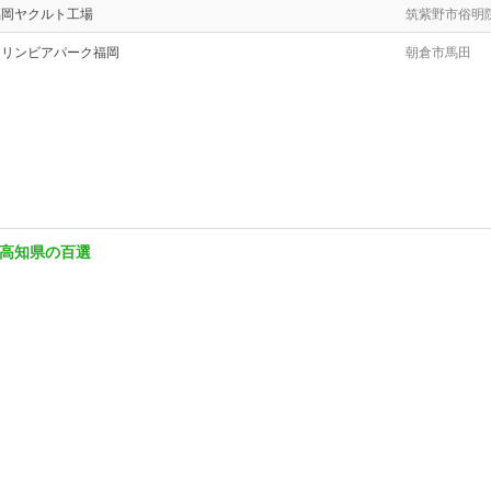
福岡ヤクルト工場
筑紫野市俗明
キリンビアパーク福岡
朝倉市馬田
高知県の百選