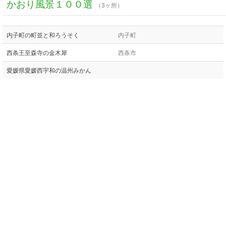
かおり風景１００選
（3ヶ所）
内子町の町並と和ろうそく
内子町
西条王至森寺の金木犀
西条市
愛媛県愛媛西宇和の温州みかん