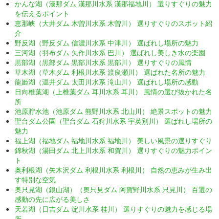
かんな湖（漢那ダム 漢那川水系 漢那福地川） 選りすぐりの魅力
を伝えるポイント
恵那峡（大井ダム 木曽川水系 木曽川） 選りすぐりのスポット紹
介
野反湖（野反ダム 信濃川水系 中津川） 選ばれし場所の魅力
三河湖（羽布ダム 矢作川水系 巴川） 選ばれし美しき水の楽園
黒部湖（黒部ダム 黒部川水系 黒部川） 選りすぐりの風情
草木湖（草木ダム 利根川水系 渡良瀬川） 選ばれた名所の魅力
龍姫湖（温井ダム 太田川水系 滝山川） 選ばれし場所の感動
日向椎葉湖（上椎葉ダム 耳川水系 耳川） 風情の選び抜かれた名
所
池原貯水池（池原ダム 熊野川水系 北山川） 絶景スポットの魅力
聖台ダム公園（聖台ダム 石狩川水系 宇英別川） 選ばれし場所の
魅力
福上湖（福地ダム 福地川水系 福地川） 美しい風景の選りすぐり
錦秋湖（湯田ダム 北上川水系 和賀川） 選りすぐりの魅力ポイン
ト
奥利根湖（矢木沢ダム 利根川水系 利根川） 自然の恵みが生み出
す特別な空気
奥只見湖（銀山湖）（奥只見ダム 阿賀野川水系 只見川） 百選の
感動の先に広がる美しさ
天若湖（日吉ダム 淀川水系 桂川） 選りすぐりの魅力を感じる場
所