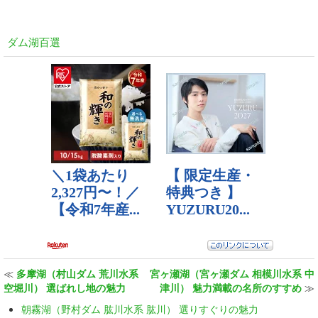
ダム湖百選
≪
多摩湖（村山ダム 荒川水系
宮ヶ瀬湖（宮ヶ瀬ダム 相模川水系 中
空堀川） 選ばれし地の魅力
津川） 魅力満載の名所のすすめ
≫
朝霧湖（野村ダム 肱川水系 肱川） 選りすぐりの魅力