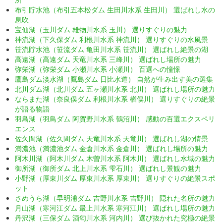
布引貯水池（布引五本松ダム 生田川水系 生田川） 選ばれし水の
息吹
宝仙湖（玉川ダム 雄物川水系 玉川） 選りすぐりの魅力
神流湖（下久保ダム 利根川水系 神流川） 選りすぐりの水風景
笹流貯水池（笹流ダム 亀田川水系 笹流川） 選ばれし絶景の湖
高遠湖（高遠ダム 天竜川水系 三峰川） 選ばれし場所の魅力
弥栄湖（弥栄ダム 小瀬川水系 小瀬川） 百選への憧憬
鷹島ダム淡水湖（鷹島ダム 日比水道） 自然が生み出す美の選集
北川ダム湖（北川ダム 五ヶ瀬川水系 北川） 選ばれし場所の魅力
ならまた湖（奈良俣ダム 利根川水系 楢俣川） 選りすぐりの絶景
が語る物語
羽鳥湖（羽鳥ダム 阿賀野川水系 鶴沼川） 感動の百選エクスペリ
エンス
佐久間湖（佐久間ダム 天竜川水系 天竜川） 選ばれし湖の情景
満濃池（満濃池ダム 金倉川水系 金倉川） 選ばれし場所の魅力
阿木川湖（阿木川ダム 木曽川水系 阿木川） 選ばれし水域の魅力
御所湖（御所ダム 北上川水系 雫石川） 選ばれし景観の魅力
小野湖（厚東川ダム 厚東川水系 厚東川） 選りすぐりの絶景スポ
ット
さめうら湖（早明浦ダム 吉野川水系 吉野川） 隠れた名所の魅力
月山湖（寒河江ダム 最上川水系 寒河江川） 選ばれし場所の魅力
丹沢湖（三保ダム 酒匂川水系 河内川） 選び抜かれた究極の絶景