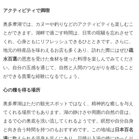
アクティビティで満喫
奥多摩湖では、カヌーや釣りなどのアクティビティも楽しむこ
とができます。湖畔で過ごす時間は、日常の喧騒を忘れさせて
くれ、心身ともにリフレッシュできるひとときです。さらに、
地元の特産品を味わえるお店も多くあり、訪れた際にはぜひ
疏
水百選
の恩恵を受けた食材を使った料理を楽しんでみてくださ
い。自分の五感を通じて、自然と人間のつながりを感じること
ができる貴重な経験になるでしょう。
心の糧を得る場所
奥多摩湖はただの観光スポットではなく、精神的な癒しを与え
てくれる場所でもあります。湖の静けさや周囲の自然の音は、
まるで心の奥底を洗い流してくれるようです。瞑想や自分自身
と向き合う時間を持つのもおすすめです。この地域は
日本百名
湯
に数えられる温泉も近くにあり、日帰り入浴の後にゆっくり