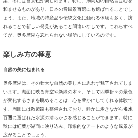
葉、冬には雪景色が楽しめます。特に、湖周辺の自然音は
心を
和ませるものがあり、日本の音風景百選にも選ばれることでし
ょう。また、地域の特産品や伝統文化に触れる体験も多く、訪
れることで新しい発見があること間違いなしです。これらすべ
てが、奥多摩湖を忘れられない場所にしているのです。
楽しみ方の極意
自然の美に包まれる
奥多摩湖は、その壮大な自然の美しさに思わず魅了されてしま
います。湖面に映る青空や新緑の木々、そして四季折々の景色
が変化するさまを眺めることは、心を豊かにしてくれる体験で
す。周囲には散策路も整備されており、静かに歩きながら
名水
百選
に選ばれた水源の清らかさを感じることができます。特に
秋には紅葉が湖面に映り込み、印象的なアートのような風景が
広がることでしょう。