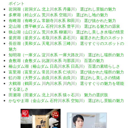
ポイント
岩洞湖（岩洞ダム 北上川水系 丹藤川） 選ばれし景観の魅力
多摩湖（村山ダム 荒川水系 空堀川） 選ばれし地の魅力
有峰湖（有峰ダム 常願寺川水系 和田川） 選び抜かれた魅力
定山湖（豊平峡ダム 石狩川水系 豊平川） 選ばれる魅力の源泉
狭山湖（山口ダム 荒川水系 柳瀬川） 選ばれし美しき水場の情景
釜房湖（釜房ダム 名取川水系 碁石川） 厳選された美のスポット
長谷湖（美和ダム 天竜川水系 三峰川） 選りすぐりのスポットの
魅力
知明湖（一庫ダム 淀川水系 一庫大路次川） 選ばれし場所の魅力
倉敷湖（倉敷ダム 比謝川水系 与那原川） 百選の魅力
椿山ダム湖（椿山ダム 日高川水系 日高川） 百選の素晴らしさ
富里湖（富里ダム 常呂川水系 仁頃川） 選び抜かれた場所の魅力
虹の湖（大野ダム 由良川水系 由良川） 選ばれし美しさの情緒
大鶴湖（鶴田ダム 川内川水系 川内川） 選りすぐりの魅力を堪能
する楽しさ
田瀬湖（田瀬ダム 北上川水系 猿ヶ石川） 魅力の選択肢
かなやま湖（金山ダム 石狩川水系 空知川） 選ばれし景観の魅力