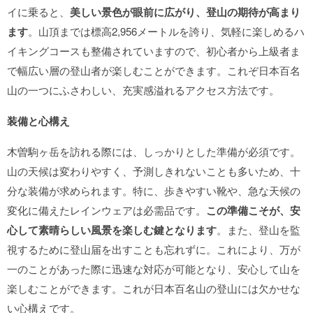
イに乗ると、
美しい景色が眼前に広がり、登山の期待が高まり
ます
。山頂までは標高2,956メートルを誇り、気軽に楽しめるハ
イキングコースも整備されていますので、初心者から上級者ま
で幅広い層の登山者が楽しむことができます。これぞ日本百名
山の一つにふさわしい、充実感溢れるアクセス方法です。
装備と心構え
木曽駒ヶ岳を訪れる際には、しっかりとした準備が必須です。
山の天候は変わりやすく、予測しきれないことも多いため、十
分な装備が求められます。特に、歩きやすい靴や、急な天候の
変化に備えたレインウェアは必需品です。
この準備こそが、安
心して素晴らしい風景を楽しむ鍵となります
。また、登山を監
視するために登山届を出すことも忘れずに。これにより、万が
一のことがあった際に迅速な対応が可能となり、安心して山を
楽しむことができます。これが日本百名山の登山には欠かせな
い心構えです。