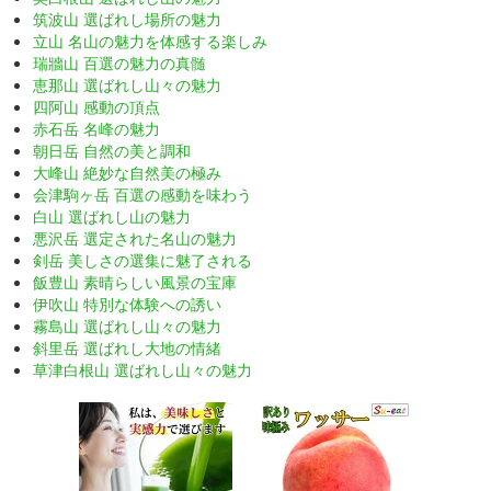
筑波山 選ばれし場所の魅力
立山 名山の魅力を体感する楽しみ
瑞牆山 百選の魅力の真髄
恵那山 選ばれし山々の魅力
四阿山 感動の頂点
赤石岳 名峰の魅力
朝日岳 自然の美と調和
大峰山 絶妙な自然美の極み
会津駒ヶ岳 百選の感動を味わう
白山 選ばれし山の魅力
悪沢岳 選定された名山の魅力
剣岳 美しさの選集に魅了される
飯豊山 素晴らしい風景の宝庫
伊吹山 特別な体験への誘い
霧島山 選ばれし山々の魅力
斜里岳 選ばれし大地の情緒
草津白根山 選ばれし山々の魅力