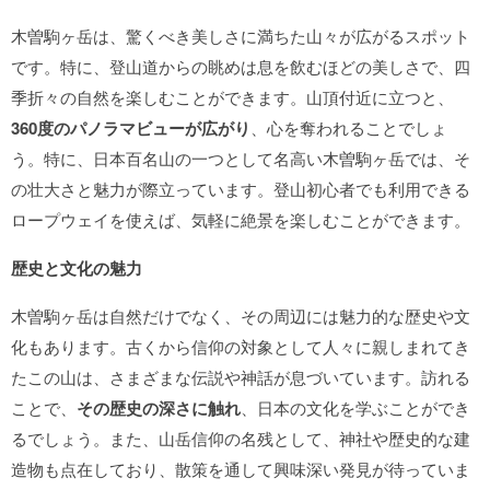
木曽駒ヶ岳は、驚くべき美しさに満ちた山々が広がるスポット
です。特に、登山道からの眺めは息を飲むほどの美しさで、四
季折々の自然を楽しむことができます。山頂付近に立つと、
360度のパノラマビューが広がり
、心を奪われることでしょ
う。特に、日本百名山の一つとして名高い木曽駒ヶ岳では、そ
の壮大さと魅力が際立っています。登山初心者でも利用できる
ロープウェイを使えば、気軽に絶景を楽しむことができます。
歴史と文化の魅力
木曽駒ヶ岳は自然だけでなく、その周辺には魅力的な歴史や文
化もあります。古くから信仰の対象として人々に親しまれてき
たこの山は、さまざまな伝説や神話が息づいています。訪れる
ことで、
その歴史の深さに触れ
、日本の文化を学ぶことができ
るでしょう。また、山岳信仰の名残として、神社や歴史的な建
造物も点在しており、散策を通して興味深い発見が待っていま