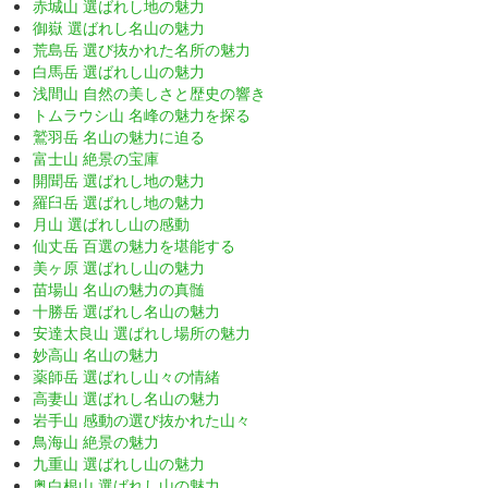
赤城山 選ばれし地の魅力
御嶽 選ばれし名山の魅力
荒島岳 選び抜かれた名所の魅力
白馬岳 選ばれし山の魅力
浅間山 自然の美しさと歴史の響き
トムラウシ山 名峰の魅力を探る
鷲羽岳 名山の魅力に迫る
富士山 絶景の宝庫
開聞岳 選ばれし地の魅力
羅臼岳 選ばれし地の魅力
月山 選ばれし山の感動
仙丈岳 百選の魅力を堪能する
美ヶ原 選ばれし山の魅力
苗場山 名山の魅力の真髄
十勝岳 選ばれし名山の魅力
安達太良山 選ばれし場所の魅力
妙高山 名山の魅力
薬師岳 選ばれし山々の情緒
高妻山 選ばれし名山の魅力
岩手山 感動の選び抜かれた山々
鳥海山 絶景の魅力
九重山 選ばれし山の魅力
奥白根山 選ばれし山の魅力