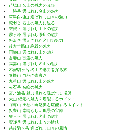
苗場山 名山の魅力の真髄
十勝岳 選ばれし名山の魅力
草津白根山 選ばれし山々の魅力
鷲羽岳 名山の魅力に迫る
乗鞍岳 選ばれし山々の魅力
霧ヶ峰 選ばれし場所の魅力
悪沢岳 選定された名山の魅力
後方羊蹄山 絶景の魅力
雨飾山 選ばれし山の魅力
吾妻山 百選の魅力
高妻山 選ばれし名山の魅力
木曽駒ヶ岳 名山の魅力を探る旅
巻機山 自然の崇高さ
九重山 選ばれし山の魅力
赤石岳 名峰の魅力
宮ノ浦岳 魅力溢れる選ばれし場所
大山 絶景の魅力を堪能するポイント
阿蘇山 圧巻の自然美を堪能するポイント
飯豊山 素晴らしい風景の宝庫
笠ヶ岳 選ばれし名山の魅力
薬師岳 選ばれし山々の情緒
越後駒ヶ岳 選ばれし山々の風情