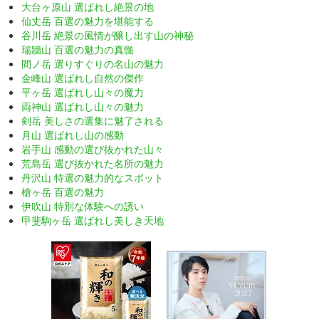
大台ヶ原山 選ばれし絶景の地
仙丈岳 百選の魅力を堪能する
谷川岳 絶景の風情が醸し出す山の神秘
瑞牆山 百選の魅力の真髄
間ノ岳 選りすぐりの名山の魅力
金峰山 選ばれし自然の傑作
平ヶ岳 選ばれし山々の魔力
両神山 選ばれし山々の魅力
剣岳 美しさの選集に魅了される
月山 選ばれし山の感動
岩手山 感動の選び抜かれた山々
荒島岳 選び抜かれた名所の魅力
丹沢山 特選の魅力的なスポット
槍ヶ岳 百選の魅力
伊吹山 特別な体験への誘い
甲斐駒ヶ岳 選ばれし美しき天地