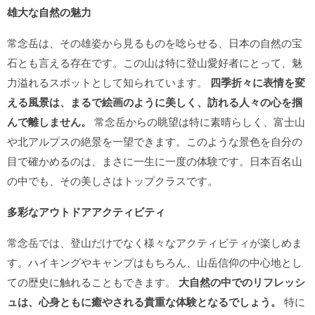
雄大な自然の魅力
常念岳は、その雄姿から見るものを唸らせる、日本の自然の宝
石とも言える存在です。この山は特に登山愛好者にとって、魅
力溢れるスポットとして知られています。
四季折々に表情を変
える風景は、まるで絵画のように美しく、訪れる人々の心を掴
んで離しません。
常念岳からの眺望は特に素晴らしく、富士山
や北アルプスの絶景を一望できます。このような景色を自分の
目で確かめるのは、まさに一生に一度の体験です。日本百名山
の中でも、その美しさはトップクラスです。
多彩なアウトドアアクティビティ
常念岳では、登山だけでなく様々なアクティビティが楽しめま
す。ハイキングやキャンプはもちろん、山岳信仰の中心地とし
ての歴史に触れることもできます。
大自然の中でのリフレッシ
ュは、心身ともに癒やされる貴重な体験となるでしょう。
特に