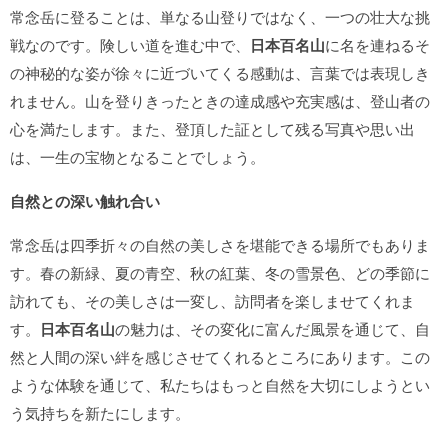
常念岳に登ることは、単なる山登りではなく、一つの壮大な挑
戦なのです。険しい道を進む中で、
日本百名山
に名を連ねるそ
の神秘的な姿が徐々に近づいてくる感動は、言葉では表現しき
れません。山を登りきったときの達成感や充実感は、登山者の
心を満たします。また、登頂した証として残る写真や思い出
は、一生の宝物となることでしょう。
自然との深い触れ合い
常念岳は四季折々の自然の美しさを堪能できる場所でもありま
す。春の新緑、夏の青空、秋の紅葉、冬の雪景色、どの季節に
訪れても、その美しさは一変し、訪問者を楽しませてくれま
す。
日本百名山
の魅力は、その変化に富んだ風景を通じて、自
然と人間の深い絆を感じさせてくれるところにあります。この
ような体験を通じて、私たちはもっと自然を大切にしようとい
う気持ちを新たにします。