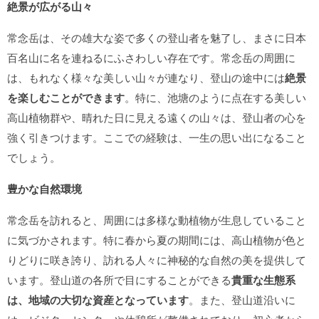
絶景が広がる山々
常念岳は、その雄大な姿で多くの登山者を魅了し、まさに日本
百名山に名を連ねるにふさわしい存在です。常念岳の周囲に
は、もれなく様々な美しい山々が連なり、登山の途中には
絶景
を楽しむことができます
。特に、池塘のように点在する美しい
高山植物群や、晴れた日に見える遠くの山々は、登山者の心を
強く引きつけます。ここでの経験は、一生の思い出になること
でしょう。
豊かな自然環境
常念岳を訪れると、周囲には多様な動植物が生息していること
に気づかされます。特に春から夏の期間には、高山植物が色と
りどりに咲き誇り、訪れる人々に神秘的な自然の美を提供して
います。登山道の各所で目にすることができる
貴重な生態系
は、地域の大切な資産となっています
。また、登山道沿いに