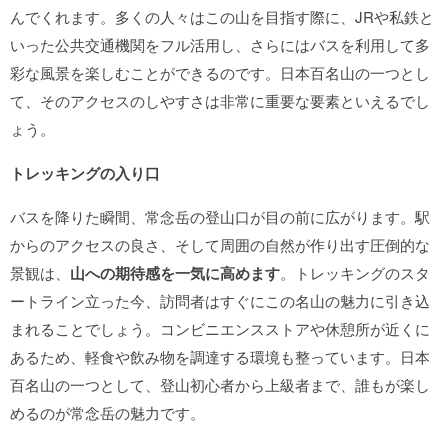
んでくれます。多くの人々はこの山を目指す際に、JRや私鉄と
いった公共交通機関をフル活用し、さらにはバスを利用して多
彩な風景を楽しむことができるのです。日本百名山の一つとし
て、そのアクセスのしやすさは非常に重要な要素といえるでし
ょう。
トレッキングの入り口
バスを降りた瞬間、常念岳の登山口が目の前に広がります。駅
からのアクセスの良さ、そして周囲の自然が作り出す圧倒的な
景観は、
山への期待感を一気に高めます
。トレッキングのスタ
ートライン立った今、訪問者はすぐにこの名山の魅力に引き込
まれることでしょう。コンビニエンスストアや休憩所が近くに
あるため、軽食や飲み物を調達する環境も整っています。日本
百名山の一つとして、登山初心者から上級者まで、誰もが楽し
めるのが常念岳の魅力です。