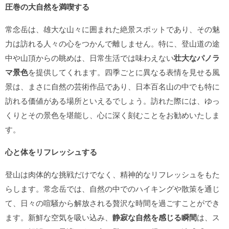
圧巻の大自然を満喫する
常念岳は、雄大な山々に囲まれた絶景スポットであり、その魅
力は訪れる人々の心をつかんで離しません。特に、登山道の途
中や山頂からの眺めは、日常生活では味わえない
壮大なパノラ
マ景色
を提供してくれます。四季ごとに異なる表情を見せる風
景は、まさに自然の芸術作品であり、日本百名山の中でも特に
訪れる価値がある場所といえるでしょう。訪れた際には、ゆっ
くりとその景色を堪能し、心に深く刻むことをお勧めいたしま
す。
心と体をリフレッシュする
登山は肉体的な挑戦だけでなく、精神的なリフレッシュをもた
らします。常念岳では、自然の中でのハイキングや散策を通じ
て、日々の喧騒から解放される贅沢な時間を過ごすことができ
ます。新鮮な空気を吸い込み、
静寂な自然を感じる瞬間
は、ス