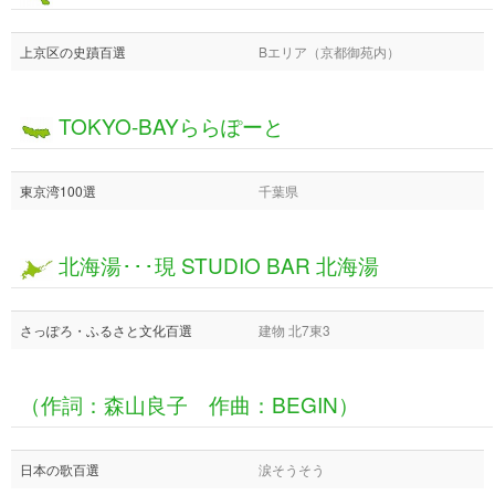
上京区の史蹟百選
Bエリア（京都御苑内）
TOKYO-BAYららぽーと
東京湾100選
千葉県
北海湯･･･現 STUDIO BAR 北海湯
さっぽろ・ふるさと文化百選
建物 北7東3
（作詞：森山良子 作曲：BEGIN）
日本の歌百選
涙そうそう