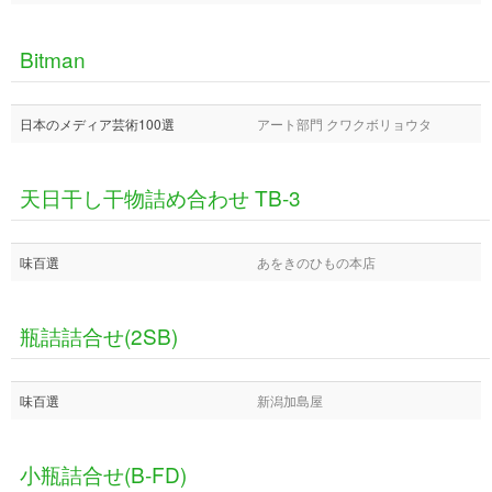
Bitman
日本のメディア芸術100選
アート部門 クワクボリョウタ
天日干し干物詰め合わせ TB-3
味百選
あをきのひもの本店
瓶詰詰合せ(2SB)
味百選
新潟加島屋
小瓶詰合せ(B‐FD)