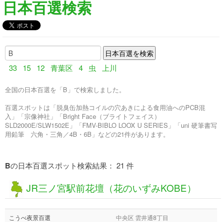
日本百選検索
33
15
12
青葉区
4
虫
上川
全国の日本百選を「B」で検索しました。
百選スポットは「脱臭缶加熱コイルの穴あきによる食用油へのPCB混
入」「宗像神社」「Bright Face（ブライトフェイス）
SLD2000E/SLW1502E」「FMV-BIBLO LOOX U SERIES」「uni 硬筆書写
用鉛筆 六角・三角／4B・6B」などの21件があります。
B
の日本百選スポット検索結果： 21 件
JR三ノ宮駅前花壇（花のいずみKOBE）
こうべ夜景百選
中央区 雲井通8丁目