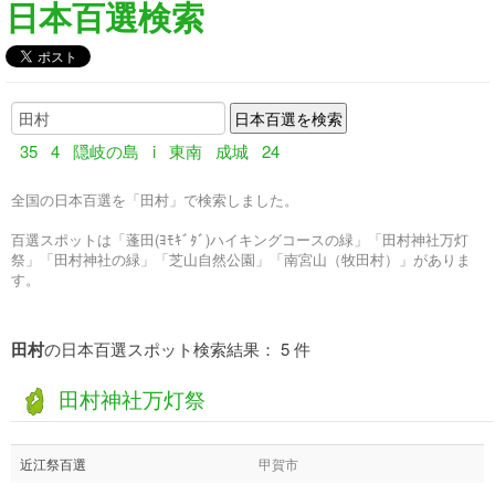
日本百選検索
35
4
隠岐の島
i
東南
成城
24
全国の日本百選を「田村」で検索しました。
百選スポットは「蓬田(ﾖﾓｷﾞﾀﾞ)ハイキングコースの緑」「田村神社万灯
祭」「田村神社の緑」「芝山自然公園」「南宮山（牧田村）」がありま
す。
田村
の日本百選スポット検索結果： 5 件
田村神社万灯祭
近江祭百選
甲賀市