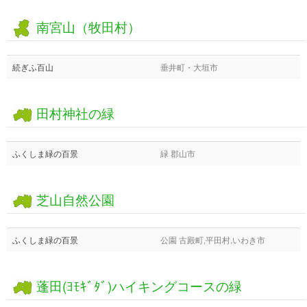
南宮山（牧田村）
続ぎふ百山
垂井町・大垣市
田村神社の緑
ふくしま緑の百景
緑 郡山市
芝山自然公園
ふくしま緑の百景
公園 古殿町,平田村,いわき市
蓬田(ﾖﾓｷﾞﾀﾞ)ハイキングコースの緑