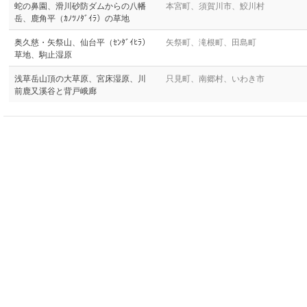
蛇の鼻園、滑川砂防ダムからの八幡
本宮町、須賀川市、鮫川村
岳、鹿角平（ｶﾉﾂﾉﾀﾞｲﾗ）の草地
奥久慈・矢祭山、仙台平（ｾﾝﾀﾞｲﾋﾗ）
矢祭町、滝根町、田島町
草地、駒止湿原
浅草岳山頂の大草原、宮床湿原、川
只見町、南郷村、いわき市
前鹿又溪谷と背戸峨廊