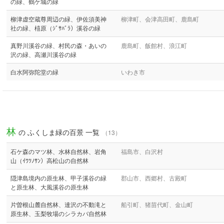
の緑、鶴ケ城の緑
柳津虚空蔵尊周辺の緑、伊佐須美神
柳津町、会津高田町、鹿島町
社の緑、橲原（ｼﾞｻﾊﾞﾗ）溪谷の緑
真野川溪谷の緑、村民の森・あいの
鹿島町、飯館村、浪江町
沢の緑、高瀬川溪谷の緑
白水阿弥陀堂の緑
いわき市
林
の ふくしま緑の百景 一覧
（13）
石ケ森のマツ林、水林自然林、岩角
福島市、白沢村
山（ｲﾜﾂﾉｻﾝ）高松山の自然林
隠津島境内の原生林、甲子溪谷の緑
郡山市、西郷村、古殿町
と原生林、大風溪谷の原生林
片曽根山麓自然林、達沢の不動滝と
船引町、猪苗代町、金山町
原生林、玉梨牧場のシラカバ自然林