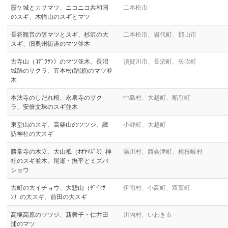
霞ケ城とカサマツ、ニコニコ共和国
二本松市
のスギ、木幡山のスギとマツ
長谷観音の笠マツとスギ、杉沢の大
二本松市、岩代町、郡山市
スギ、旧奥州街道のマツ並木
古寺山（ｺﾃﾞﾗｻﾝ）のマツ並木、長沼
須賀川市、長沼町、矢吹町
城跡のサクラ、五本松(踏瀬)のマツ並
木
本法寺のしだれ桜、永泉寺のサク
中島村、大越町、船引町
ラ、安倍文珠のスギ並木
東堂山のスギ、高柴山のツツジ、諏
小野町、大越町
訪神社の大スギ
勝常寺の木立、大山祗（ｵｵﾔﾏｽﾞﾐ）神
湯川村、西会津町、桧枝岐村
社のスギ並木、尾瀬・撫平とミズバ
ショウ
古町の大イチョウ、大悲山（ﾀﾞｲﾋｻ
伊南村、小高町、双葉町
ﾝ）の大スギ、前田の大スギ
高塚高原のツツジ、新舞子・仁井田
川内村、いわき市
浦のマツ