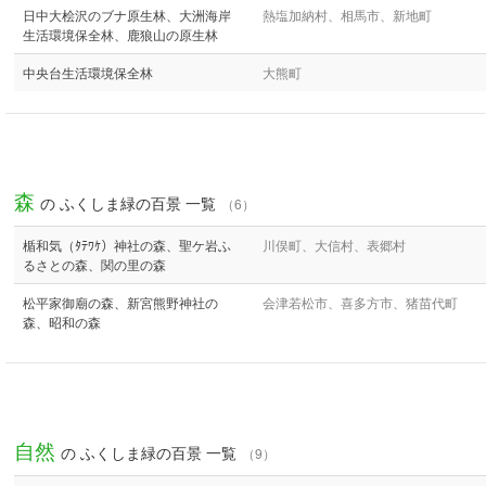
日中大桧沢のブナ原生林、大洲海岸
熱塩加納村、相馬市、新地町
生活環境保全林、鹿狼山の原生林
中央台生活環境保全林
大熊町
森
の ふくしま緑の百景 一覧
（6）
楯和気（ﾀﾃﾜｹ）神社の森、聖ケ岩ふ
川俣町、大信村、表郷村
るさとの森、関の里の森
松平家御廟の森、新宮熊野神社の
会津若松市、喜多方市、猪苗代町
森、昭和の森
自然
の ふくしま緑の百景 一覧
（9）