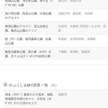
開成山公園、浄土松公園、翠ケ丘（ﾐ
郡山市、須賀川市
ﾄﾞﾘｶﾞｵｶ）公園
旭ケ岡公園、鳥見山公園、大池公園
須賀川市、鏡石町、矢吹町
のアカマツ
南湖公園のアカマツ、芝山自然公
白河市、古殿町,平田村,いわき市、塙
園、風呂山公園のツツジ
町
舘（ﾀﾃ）公園、蓋沼森林公園、白鳳
常葉町、会津高田町、本郷町
山公園
観音沼森林公園、夜の森（ﾖﾉﾓﾘ）公
下郷町、富岡町、葛尾村
園、五十人山(ｺﾞｼﾞｭｳﾆﾝﾔﾏ)自然公園
木
の ふくしま緑の百景 一覧
（26）
清水（ｷﾖﾐｽﾞ）観音のスギ並木、福島
福島市
萱場梨百年碑の大マツ、大笹生（ｵｵ
ｻﾞｿｳ）の十六沼のサクラ