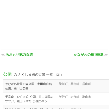
≪
あおもり魅力百選
かながわの橋100選
≫
公園
の ふくしま緑の百景 一覧
（21）
やながわ希望の森公園、半田山自然
梁川町、桑折町、霊山町
公園、茶臼山公園
千貫森（ｾﾝｶﾞﾝﾓﾘ）公園、日山公園の
飯野町、岩代町、郡山市
ツツジ、麓山（ﾊﾔﾏ）公園のマツ