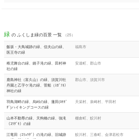
緑
の ふくしま緑の百景 一覧
（25）
飯坂・大鳥城跡の緑、信夫山の緑、
福島市
医王寺の緑
稚児舞台の緑、銚子滝の緑、田村神
安達町、郡山市
社の緑
鹿島神社（富久山）の緑、須賀川牡
郡山市、須賀川市
丹園と乙字ケ滝の緑、菅船（ｽｶﾞﾌﾈ）
神社の緑
羽鳥湖畔の緑、烏峠の緑、蓬田(ﾖﾓｷﾞ
天栄村、泉崎村、平田村
ﾀﾞ)ハイキングコースの緑
山本不動尊の緑、天狗橋の緑、強滝
棚倉町、鮫川村
（ｺﾜﾀﾞｷ）の緑
江竜田（ｴﾘｭｳﾀﾞ）の滝の緑、旧城跡
鮫川村、三春町、会津若松市