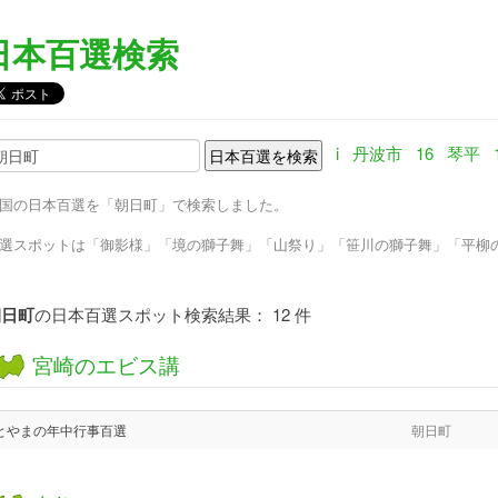
日本百選検索
i
丹波市
16
琴平
国の日本百選を「朝日町」で検索しました。
選スポットは「御影様」「境の獅子舞」「山祭り」「笹川の獅子舞」「平柳の
朝日町
の日本百選スポット検索結果： 12 件
宮崎のエビス講
とやまの年中行事百選
朝日町