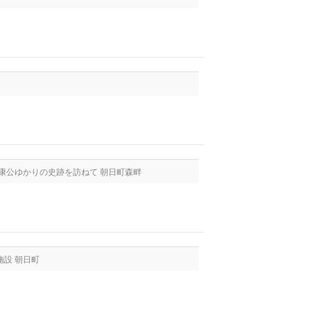
家康公ゆかりの史跡を訪ねて 朝日町森畔
施設 朝日町