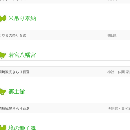
米吊り奉納
とやまの祭り百選
朝日町
若宮八幡宮
岡崎観光きらり百選
神社・仏閣 
郷土館
岡崎観光きらり百選
博物館・集客
境の獅子舞