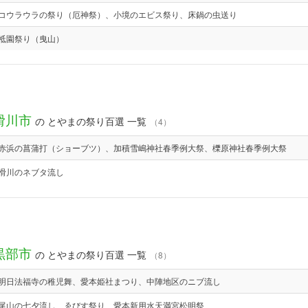
コウラウラの祭り（厄神祭）、小境のエビス祭り、床鍋の虫送り
祗園祭り（曳山）
滑川市
の とやまの祭り百選 一覧
（4）
赤浜の菖蒲打（ショーブツ）、加積雪嶋神社春季例大祭、櫟原神社春季例大祭
滑川のネブタ流し
黒部市
の とやまの祭り百選 一覧
（8）
明日法福寺の稚児舞、愛本姫社まつり、中陣地区のニブ流し
尾山の七夕流し、ゑびす祭り、愛本新用水天満宮松明祭