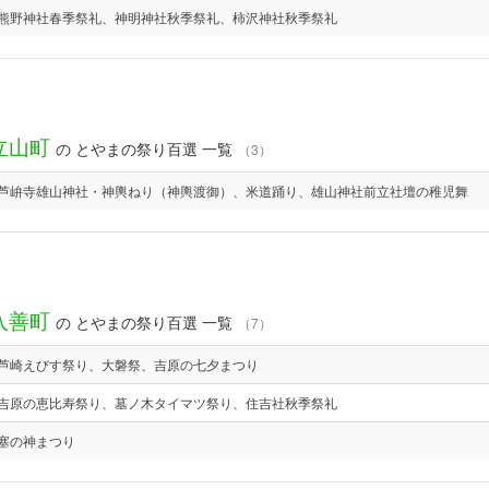
熊野神社春季祭礼、神明神社秋季祭礼、柿沢神社秋季祭礼
立山町
の とやまの祭り百選 一覧
（3）
芦峅寺雄山神社・神輿ねり（神輿渡御）、米道踊り、雄山神社前立社壇の稚児舞
入善町
の とやまの祭り百選 一覧
（7）
芦崎えびす祭り、大磐祭、吉原の七夕まつり
吉原の恵比寿祭り、墓ノ木タイマツ祭り、住吉社秋季祭礼
塞の神まつり