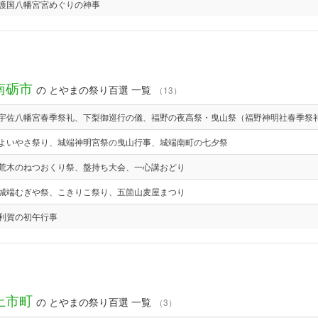
護国八幡宮宮めぐりの神事
南砺市
の とやまの祭り百選 一覧
（13）
宇佐八幡宮春季祭礼、下梨御巡行の儀、福野の夜高祭・曳山祭（福野神明社春季祭
よいやさ祭り、城端神明宮祭の曳山行事、城端南町の七夕祭
荒木のねつおくり祭、盤持ち大会、一心講おどり
城端むぎや祭、こきりこ祭り、五箇山麦屋まつり
利賀の初午行事
上市町
の とやまの祭り百選 一覧
（3）