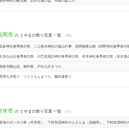
熊野神社の稚児舞、おわら風の盆、草島の奴ぶり
高岡市
の とやまの祭り百選 一覧
（12）
気多神社春季例大祭、二上射水神社の築山行事、高岡御車山祭（関野神社春季例大
大木白山社春季例大祭、川巴良諏訪神社春季例大祭、伏木神社春季例大祭（伏木曳
国泰寺開山忌、御印祭、戸出七夕まつり
高岡七夕祭り、つくりもんまつり、幌武者祭り
射水市
の とやまの祭り百選 一覧
（11）
新湊のボンボコ祭（舟幸祭）、下村加茂神社やんさんま（流鏑馬）、下村加茂神社