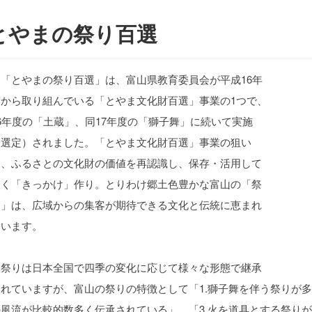
とやまの祭り百選
「とやまの祭り百選」は、富山県教育委員会が平成16年
度から取り組んでいる「とやま文化財百選」事業の1つで、
6年度の「土蔵」、同17年度の「獅子舞」に続いて実施
（選定）されました。「とやま文化財百選」事業の狙い
は、ふるさとの文化財の価値を再認識し、保存・活用して
いく「きっかけ」作り。とりわけ郷土色豊かな富山の「祭
り」は、広域からの集客が期待できる文化と伝統に恵まれ
ています。
祭りは日本全国で四季の変化に応じて様々な形態で継承
されていますが、富山の祭りの特徴として「1.獅子舞を伴う祭りが多
の風流が比較的数多く伝承されている」、「3.火を道具とする祭り