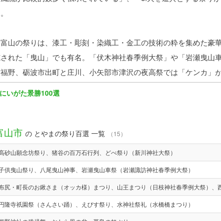
す。
富山の祭りは、漆工・彫刻・染織工・金工の技術の粋を集めた豪華
施された「曳山」でも有名。「伏木神社春季例大祭」や「岩瀬曳山
市福野、砺波市出町と庄川、小矢部市津沢の夜高祭では「ケンカ」
にいがた景勝100選
富山市
の とやまの祭り百選 一覧
（15）
高砂山願念坊祭り、猪谷の百万石行列、どべ祭り（新川神社大祭）
子供曳山祭り、八尾曳山神事、岩瀬曳山車祭（岩瀬諏訪神社春季例大祭）
布尻・町長のお鍬さま（オッカ様）まつり、山王まつり（日枝神社春季例大祭）、
円隆寺祇園祭（さんさい踊）、えびす祭り、水神社祭礼（水橋橋まつり）