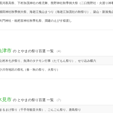
黒河夜高祭、下村加茂神社の稚児舞、熊野神社秋季例大祭（二口熊野社・火渡り神
櫛田神社秋季例大祭、海老江曳山まつり（海老江加茂社の秋祭り）、築山・新湊曳
大門神社・枇杷首神社秋季礼祭、澗建のえびす様渡し
魚津市
の とやまの祭り百選 一覧
（4）
上村木七夕祭り、魚津のタテモン行事（たてもん祭り）、せり込み蝶六
小川寺地区の祭礼（春・秋の祭り、火祭り）
氷見市
の とやまの祭り百選 一覧
（7）
まるまげ祭り（千手寺観音大祭）、ごんごん祭り、唐島祭り