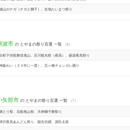
浦山のナガ（ナガと獅子）、生地たいまつ祭り
砺波市
の とやまの祭り百選 一覧
（5）
出町子供歌舞伎曳山、庄川観光祭（夜高）、砺波夜高祭り
神賑わい（３３年に一度）、五ヶ種チョンガレ踊り
小矢部市
の とやまの祭り百選 一覧
（7）
酒とり祭、石動曳山祭、天神獅子舞祭り
津沢夜高あんどん祭り、願念坊踊、源氏太鼓