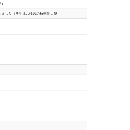
事）
山まつり（放生津八幡宮の秋季例大祭）