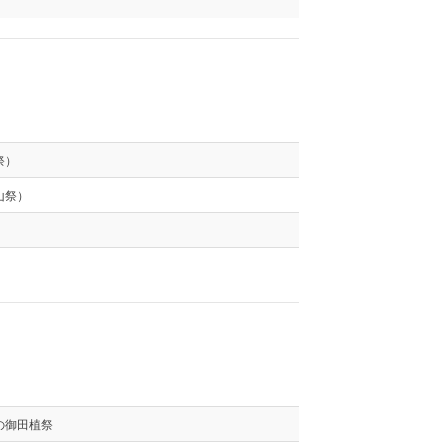
祭）
山祭）
の御田植祭