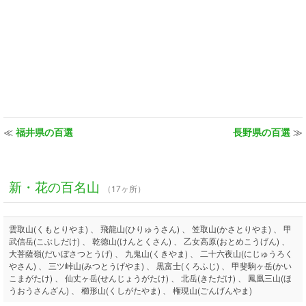
≪
福井県の百選
長野県の百選
≫
新・花の百名山
（17ヶ所）
雲取山(くもとりやま) 、 飛龍山(ひりゅうさん) 、 笠取山(かさとりやま) 、 甲
武信岳(こぶしだけ) 、 乾徳山(けんとくさん) 、 乙女高原(おとめこうげん) 、
大菩薩嶺(だいぼさつとうげ) 、 九鬼山(くきやま) 、 二十六夜山(にじゅうろく
やさん) 、 三ツ峠山(みつとうげやま) 、 黒富士(くろふじ) 、 甲斐駒ヶ岳(かい
こまがたけ) 、 仙丈ヶ岳(せんじょうがたけ) 、 北岳(きただけ) 、 鳳凰三山(ほ
うおうさんざん) 、 櫛形山(くしがたやま) 、 権現山(ごんげんやま)