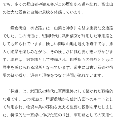
でも、多くの登山者や観光客がこの歴史ある道を訪れ、富士山
の壮大な景色と自然の息吹を体感しています。
「鎌倉街道―御坂路」は、山梨と神奈川を結ぶ重要な交通路
でした。この街道は、戦国時代に武田信玄が利用した軍用路と
しても知られています。険しい御坂山地を越える道中では、旅
人が絶景を楽しみながら、その険しさに挑む姿が思い浮かびま
す。現在は、散策路として整備され、四季折々の自然とともに
歴史を感じられる場所となっています。道中には古い石碑や宿
場の跡が残り、過去と現在をつなぐ時間が流れています。
「棒道」は、武田氏の時代に軍用道路として築かれた戦略的
な道です。この街道は、甲府盆地から信州方面へのルートとし
て利用され、物資や兵の移動を支える重要な役割を果たしまし
た。特徴的な一直線に伸びた道のりは、軍用路としての実用性