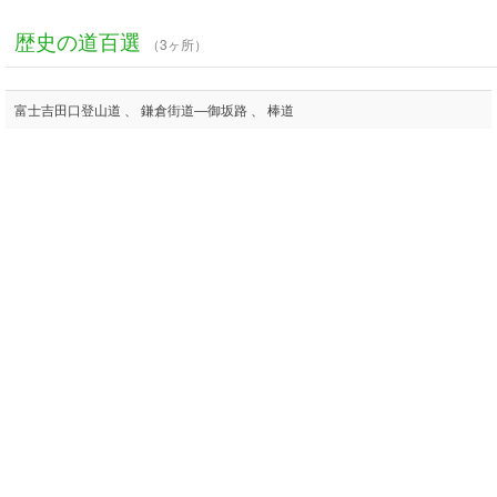
歴史の道百選
（3ヶ所）
富士吉田口登山道 、 鎌倉街道―御坂路 、 棒道