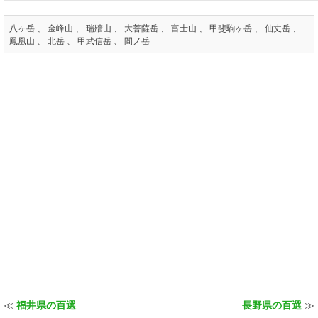
八ヶ岳 、 金峰山 、 瑞牆山 、 大菩薩岳 、 富士山 、 甲斐駒ヶ岳 、 仙丈岳 、
鳳凰山 、 北岳 、 甲武信岳 、 間ノ岳
≪
福井県の百選
長野県の百選
≫