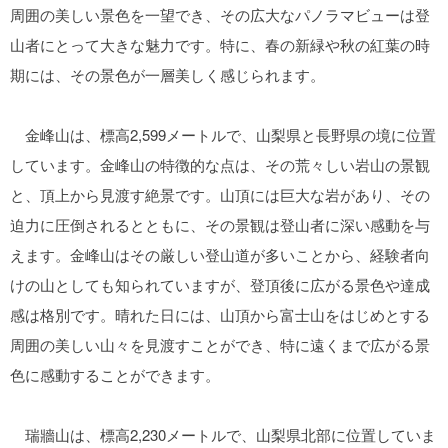
周囲の美しい景色を一望でき、その広大なパノラマビューは登
山者にとって大きな魅力です。特に、春の新緑や秋の紅葉の時
期には、その景色が一層美しく感じられます。
金峰山は、標高2,599メートルで、山梨県と長野県の境に位置
しています。金峰山の特徴的な点は、その荒々しい岩山の景観
と、頂上から見渡す絶景です。山頂には巨大な岩があり、その
迫力に圧倒されるとともに、その景観は登山者に深い感動を与
えます。金峰山はその厳しい登山道が多いことから、経験者向
けの山としても知られていますが、登頂後に広がる景色や達成
感は格別です。晴れた日には、山頂から富士山をはじめとする
周囲の美しい山々を見渡すことができ、特に遠くまで広がる景
色に感動することができます。
瑞牆山は、標高2,230メートルで、山梨県北部に位置していま