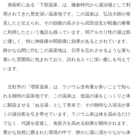
身延町にある「下部温泉」は、鎌倉時代から湯治場として利
用されてきた歴史深い温泉地です。この温泉は、弘法大師が発
見したと伝えられ、その効能の高さから武田信玄が戦傷の療養
に利用したという逸話も残っています。弱アルカリ性の湯は肌
に優しく、特に神経痛や関節痛に効果があるとされています。
静かな山間に佇むこの温泉地は、日常を忘れさせるような落ち
着いた雰囲気に包まれており、訪れる人々に深い癒しを与えて
います。
北杜市の「増富温泉」は、ラジウム含有量が多いことで知ら
れる独特の温泉地です。この温泉は、低温の湯をじっくりと体
に馴染ませる「ぬる湯」として有名で、その独特な入浴法が多
くの湯治客を引き寄せています。ラジウム泉は体を温めるだけ
でなく、代謝を促進し、免疫力を高める効果が期待されます。
豊かな自然に囲まれた環境の中で、静かに湯に浸かりながら体