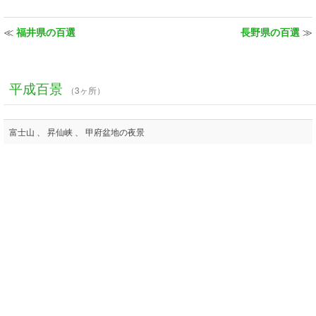
≪
福井県の百選
長野県の百選
≫
平成百景
（3ヶ所）
富士山 、 昇仙峡 、 甲府盆地の夜景