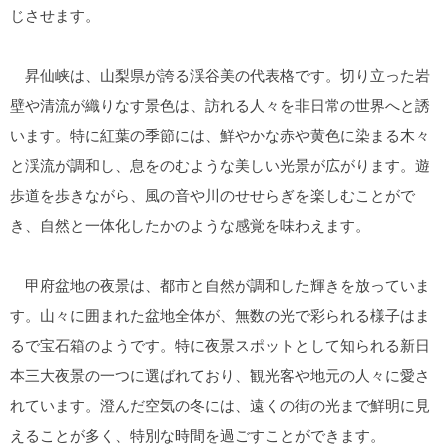
じさせます。
昇仙峡は、山梨県が誇る渓谷美の代表格です。切り立った岩
壁や清流が織りなす景色は、訪れる人々を非日常の世界へと誘
います。特に紅葉の季節には、鮮やかな赤や黄色に染まる木々
と渓流が調和し、息をのむような美しい光景が広がります。遊
歩道を歩きながら、風の音や川のせせらぎを楽しむことがで
き、自然と一体化したかのような感覚を味わえます。
甲府盆地の夜景は、都市と自然が調和した輝きを放っていま
す。山々に囲まれた盆地全体が、無数の光で彩られる様子はま
るで宝石箱のようです。特に夜景スポットとして知られる新日
本三大夜景の一つに選ばれており、観光客や地元の人々に愛さ
れています。澄んだ空気の冬には、遠くの街の光まで鮮明に見
えることが多く、特別な時間を過ごすことができます。