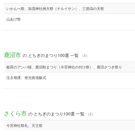
いかんべ祭、加茂神社例大祭（ナルイサン）、三箇塙の天祭
山あげ祭
鹿沼市
の とちぎのまつり100選 一覧
（5）
板荷のアンバ様、鹿沼秋まつり（今宮神社の付け祭）、鹿沼さつき祭り
泣き相撲、発光路強飯式
さくら市
の とちぎのまつり100選 一覧
（2）
今宮神社祭礼、天王祭