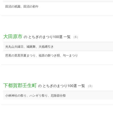
田沼の祇園、田沼の初午
大田原市
の とちぎのまつり100選 一覧
（6）
光丸山大縁日、城鍬舞、大捻縄引き
芭蕉の里黒羽夏まつり、福原の餅つき唄、与一まつり
下都賀郡壬生町
の とちぎのまつり100選 一覧
（3）
小林神社の祭り、ハンギリ祭り、厄除節分祭