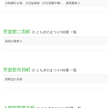
大蛇綱引き祭、大日如来祭（大日堂獅子舞）、真岡夏祭り
芳賀郡二宮町
の とちぎのまつり100選 一覧
高田の夜祭り
芳賀郡市貝町
の とちぎのまつり100選 一覧
田野辺の天祭
上都賀郡西方町