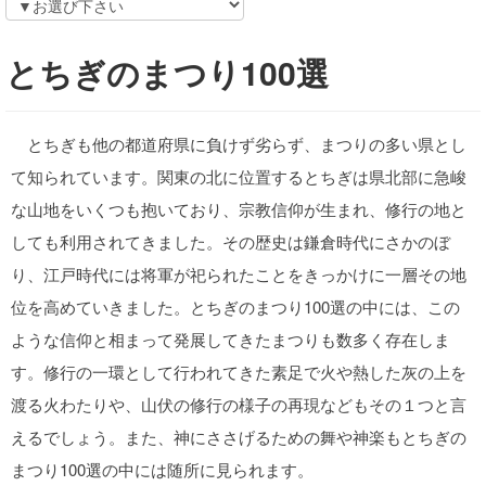
とちぎのまつり100選
とちぎも他の都道府県に負けず劣らず、まつりの多い県とし
て知られています。関東の北に位置するとちぎは県北部に急峻
な山地をいくつも抱いており、宗教信仰が生まれ、修行の地と
しても利用されてきました。その歴史は鎌倉時代にさかのぼ
り、江戸時代には将軍が祀られたことをきっかけに一層その地
位を高めていきました。とちぎのまつり100選の中には、この
ような信仰と相まって発展してきたまつりも数多く存在しま
す。修行の一環として行われてきた素足で火や熱した灰の上を
渡る火わたりや、山伏の修行の様子の再現などもその１つと言
えるでしょう。また、神にささげるための舞や神楽もとちぎの
まつり100選の中には随所に見られます。