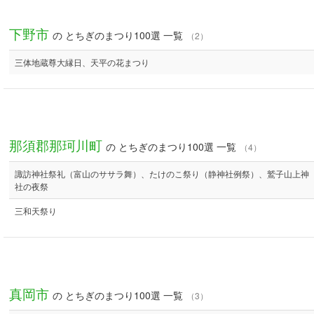
下野市
の とちぎのまつり100選 一覧
（2）
三体地蔵尊大縁日、天平の花まつり
那須郡那珂川町
の とちぎのまつり100選 一覧
（4）
諏訪神社祭礼（富山のササラ舞）、たけのこ祭り（静神社例祭）、鷲子山上神
社の夜祭
三和天祭り
真岡市
の とちぎのまつり100選 一覧
（3）