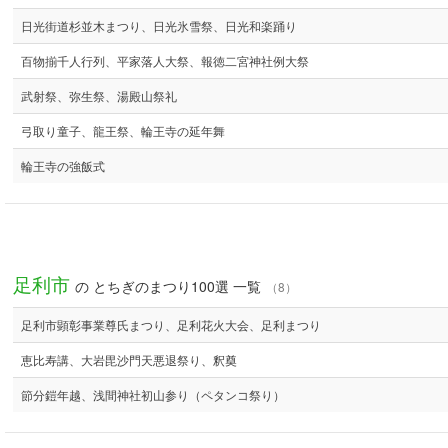
日光街道杉並木まつり、日光氷雪祭、日光和楽踊り
百物揃千人行列、平家落人大祭、報徳二宮神社例大祭
武射祭、弥生祭、湯殿山祭礼
弓取り童子、龍王祭、輪王寺の延年舞
輪王寺の強飯式
足利市
の とちぎのまつり100選 一覧
（8）
足利市顕彰事業尊氏まつり、足利花火大会、足利まつり
恵比寿講、大岩毘沙門天悪退祭り、釈奠
節分鎧年越、浅間神社初山参り（ペタンコ祭り）