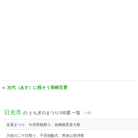
≪
次代（あす）に残そう長崎百景
日光市
の とちぎのまつり100選 一覧
（19）
足尾まつり、今市田植祭り、岩崎観世音大祭
川俣の二十日祭り、子供強飯式、男体山登拝祭