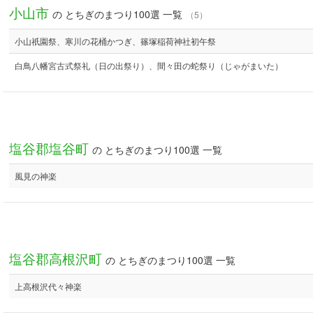
小山市
の とちぎのまつり100選 一覧
（5）
小山祇園祭、寒川の花桶かつぎ、篠塚稲荷神社初午祭
白鳥八幡宮古式祭礼（日の出祭り）、間々田の蛇祭り（じゃがまいた）
塩谷郡塩谷町
の とちぎのまつり100選 一覧
風見の神楽
塩谷郡高根沢町
の とちぎのまつり100選 一覧
上高根沢代々神楽