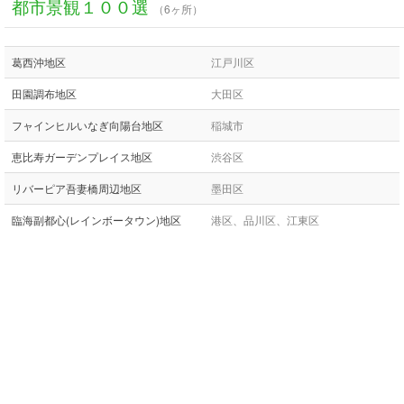
都市景観１００選
（6ヶ所）
葛西沖地区
江戸川区
田園調布地区
大田区
フャインヒルいなぎ向陽台地区
稲城市
恵比寿ガーデンプレイス地区
渋谷区
リバーピア吾妻橋周辺地区
墨田区
臨海副都心(レインボータウン)地区
港区、品川区、江東区