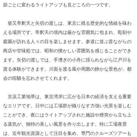
節ごとに変わるライトアップも見どころの一つです。
柴又帝釈天と矢切の渡しは、東京に残る歴史的な情緒を味わ
える場所です。帝釈天の境内は厳かな雰囲気に包まれ、彫刻や
庭園が訪れる人々の目を楽しませます。参道に並ぶ昔ながらの
商店や甘味処では、昭和の懐かしい雰囲気を感じることができ
ます。矢切の渡しでは、手漕ぎの小舟に揺られながら江戸川を
渡る体験ができます。川面を渡る風や周囲の静かな景色が、都
会の喧騒を忘れさせてくれます。
京浜工業地帯は、東京湾岸に広がる日本の経済を支える重要
なエリアです。日中には工場群が織りなす力強い光景を楽しむ
ことができ、夜にはライトアップされた施設や煙突から立ち上
る蒸気が、独特の美しい風景を作り出します。特に工場夜景
は、近年観光資源として注目を集め、専門のクルーズツアーも