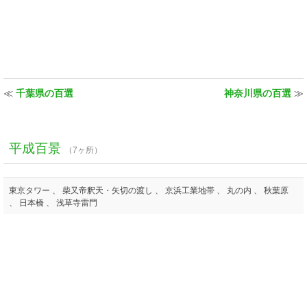
≪
千葉県の百選
神奈川県の百選
≫
平成百景
（7ヶ所）
東京タワー 、 柴又帝釈天・矢切の渡し 、 京浜工業地帯 、 丸の内 、 秋葉原
、 日本橋 、 浅草寺雷門