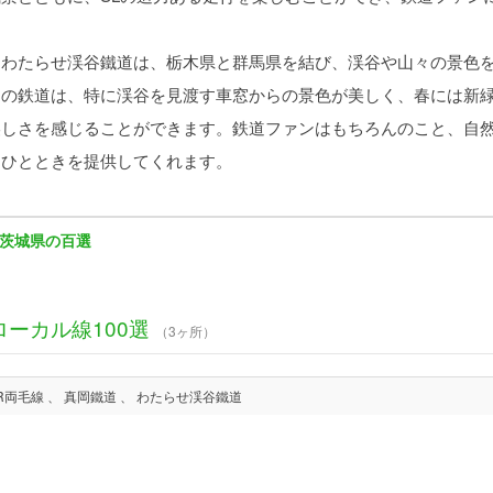
わたらせ渓谷鐵道は、栃木県と群馬県を結び、渓谷や山々の景色を
この鉄道は、特に渓谷を見渡す車窓からの景色が美しく、春には新
美しさを感じることができます。鉄道ファンはもちろんのこと、自
ぐひとときを提供してくれます。
茨城県の百選
ローカル線100選
（3ヶ所）
JR両毛線 、 真岡鐵道 、 わたらせ渓谷鐵道