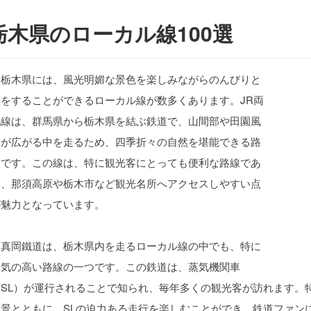
栃木県のローカル線100選
栃木県には、風光明媚な景色を楽しみながらのんびりと
旅をすることができるローカル線が数多くあります。JR両
毛線は、群馬県から栃木県を結ぶ鉄道で、山間部や田園風
景が広がる中を走るため、四季折々の自然を堪能できる路
線です。この線は、特に観光客にとっても便利な路線であ
り、那須高原や栃木市など観光名所へアクセスしやすい点
が魅力となっています。
真岡鐵道は、栃木県内を走るローカル線の中でも、特に
人気の高い路線の一つです。この鉄道は、蒸気機関車
（SL）が運行されることで知られ、毎年多くの観光客が訪れます。
風景とともに、SLの迫力ある走行を楽しむことができ、鉄道ファン