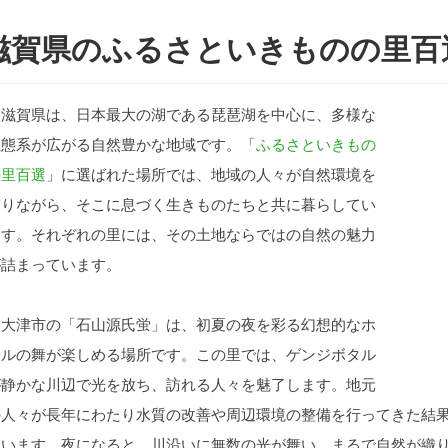
滋賀県のふるさといきものの里百
滋賀県は、日本最大の湖である琵琶湖を中心に、多様な
生態系が広がる自然豊かな地域です。「
ふるさといきもの
の里百選
」に選ばれた場所では、地域の人々が自然環境を
守りながら、そこに息づく生きものたちと共に暮らしてい
ます。それぞれの里には、その土地ならではの自然の魅力
が詰まっています。
大津市の「石山源氏蛍」は、初夏の夜を彩る幻想的なホ
タルの舞が楽しめる場所です。この里では、ゲンジボタル
が静かな川辺で光を放ち、訪れる人々を魅了します。地元
の人々が長年にわたり水質の改善や周辺環境の整備を行ってきた結
ています。夜になると、川沿いに無数の光が舞い、まるで自然が織