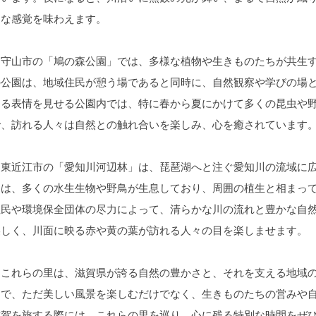
うな感覚を味わえます。
守山市の「鳩の森公園」では、多様な植物や生きものたちが共生す
の公園は、地域住民が憩う場であると同時に、自然観察や学びの場
なる表情を見せる公園内では、特に春から夏にかけて多くの昆虫や
で、訪れる人々は自然との触れ合いを楽しみ、心を癒されています
東近江市の「愛知川河辺林」は、琵琶湖へと注ぐ愛知川の流域に広
には、多くの水生生物や野鳥が生息しており、周囲の植生と相まっ
住民や環境保全団体の尽力によって、清らかな川の流れと豊かな自
美しく、川面に映る赤や黄の葉が訪れる人々の目を楽しませます。
これらの里は、滋賀県が誇る自然の豊かさと、それを支える地域の
とで、ただ美しい風景を楽しむだけでなく、生きものたちの営みや
滋賀を旅する際には、これらの里を巡り、心に残る特別な時間をぜ