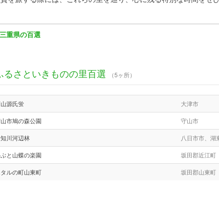
三重県の百選
ふるさといきものの里百選
（5ヶ所）
石山源氏蛍
大津市
守山市鳩の森公園
守山市
愛知川河辺林
八日市市、湖
かぶと山蝶の楽園
坂田郡近江町
ホタルの町山東町
坂田郡山東町