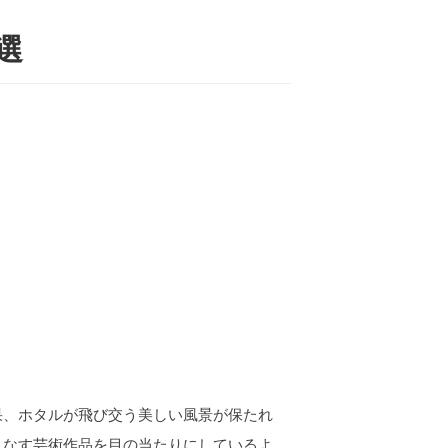
選
果、ホタルが飛び交う美しい風景が保たれ
りなす芸術作品を目の当たりにしているよ