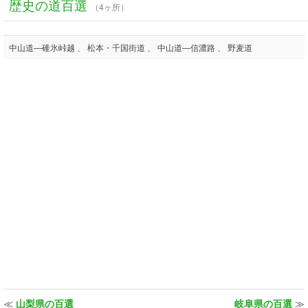
歴史の道百選
（4ヶ所）
中山道―碓氷峠越 、 松本・千国街道 、 中山道―信濃路 、 野麦道
≪
山梨県の百選
岐阜県の百選
≫