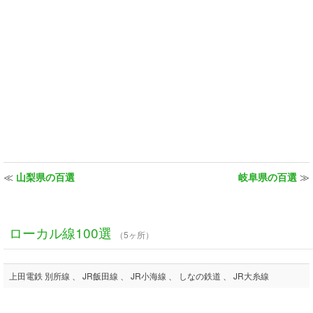
≪
山梨県の百選
岐阜県の百選
≫
ローカル線100選
（5ヶ所）
上田電鉄 別所線 、 JR飯田線 、 JR小海線 、 しなの鉄道 、 JR大糸線