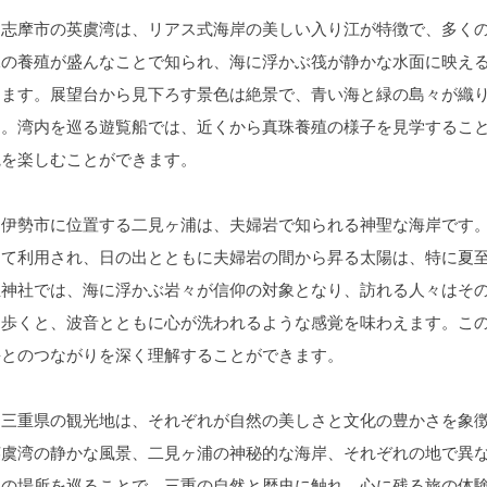
志摩市の英虞湾は、リアス式海岸の美しい入り江が特徴で、多くの
珠の養殖が盛んなことで知られ、海に浮かぶ筏が静かな水面に映え
えます。展望台から見下ろす景色は絶景で、青い海と緑の島々が織
す。湾内を巡る遊覧船では、近くから真珠養殖の様子を見学するこ
観を楽しむことができます。
伊勢市に位置する二見ヶ浦は、夫婦岩で知られる神聖な海岸です。
して利用され、日の出とともに夫婦岩の間から昇る太陽は、特に夏
玉神社では、海に浮かぶ岩々が信仰の対象となり、訪れる人々はそ
を歩くと、波音とともに心が洗われるような感覚を味わえます。こ
海とのつながりを深く理解することができます。
三重県の観光地は、それぞれが自然の美しさと文化の豊かさを象徴
英虞湾の静かな風景、二見ヶ浦の神秘的な海岸、それぞれの地で異
らの場所を巡ることで、三重の自然と歴史に触れ、心に残る旅の体