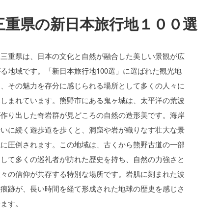
三重県の新日本旅行地１００選
三重県は、日本の文化と自然が融合した美しい景観が広
がる地域です。「新日本旅行地100選」に選ばれた観光地
は、その魅力を存分に感じられる場所として多くの人々に
親しまれています。熊野市にある鬼ヶ城は、太平洋の荒波
が作り出した奇岩群が見どころの自然の造形美です。海岸
沿いに続く遊歩道を歩くと、洞窟や岩が織りなす壮大な景
観に圧倒されます。この地域は、古くから熊野古道の一部
として多くの巡礼者が訪れた歴史を持ち、自然の力強さと
人々の信仰が共存する特別な場所です。岩肌に刻まれた波
の痕跡が、長い時間を経て形成された地球の歴史を感じさ
せます。