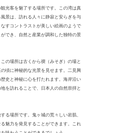
観光客を魅了する場所です。この湾は真
る風景は、訪れる人々に静寂と安らぎを与
りなすコントラストが美しい絵画のようで
とができ、自然と産業が調和した独特の景
この場所は古くから禊（みそぎ）の場と
至の頃に神秘的な光景を見せます。二見興
の歴史と神秘に心を打たれます。海岸沿い
の地を訪れることで、日本人の自然崇拝と
する場所です。鬼ヶ城の荒々しい岩肌、
なる魅力を発見することができます。これ
験を味わうことができるでしょう。