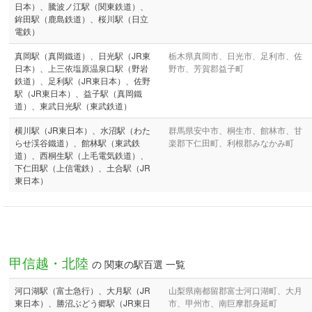
日本）、騰波ノ江駅（関東鉄道）、
鉾田駅（鹿島鉄道）、桜川駅（日立
電鉄）
真岡駅（真岡鐵道）、日光駅（JR東
栃木県真岡市、日光市、足利市、佐
日本）、上三依塩原温泉口駅（野岩
野市、芳賀郡益子町
鉄道）、足利駅（JR東日本）、佐野
駅（JR東日本）、益子駅（真岡鐵
道）、東武日光駅（東武鉄道）
横川駅（JR東日本）、水沼駅（わた
群馬県安中市、桐生市、館林市、甘
らせ渓谷鐵道）、館林駅（東武鉄
楽郡下仁田町、利根郡みなかみ町
道）、西桐生駅（上毛電気鉄道）、
下仁田駅（上信電鉄）、土合駅（JR
東日本）
甲信越・北陸
の 関東の駅百選 一覧
河口湖駅（富士急行）、大月駅（JR
山梨県南都留郡富士河口湖町、大月
東日本）、勝沼ぶどう郷駅（JR東日
市、甲州市、南巨摩郡身延町