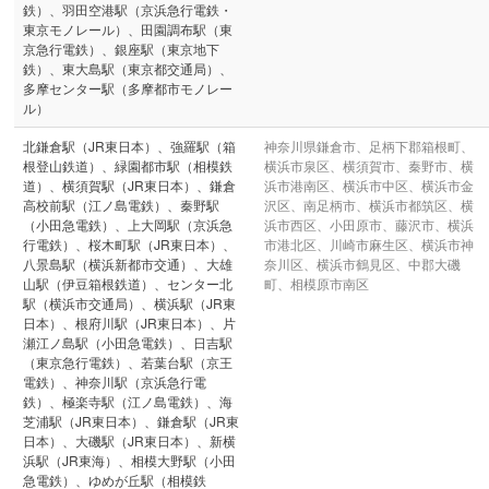
鉄）、羽田空港駅（京浜急行電鉄・
東京モノレール）、田園調布駅（東
京急行電鉄）、銀座駅（東京地下
鉄）、東大島駅（東京都交通局）、
多摩センター駅（多摩都市モノレー
ル）
北鎌倉駅（JR東日本）、強羅駅（箱
神奈川県鎌倉市、足柄下郡箱根町、
根登山鉄道）、緑園都市駅（相模鉄
横浜市泉区、横須賀市、秦野市、横
道）、横須賀駅（JR東日本）、鎌倉
浜市港南区、横浜市中区、横浜市金
高校前駅（江ノ島電鉄）、秦野駅
沢区、南足柄市、横浜市都筑区、横
（小田急電鉄）、上大岡駅（京浜急
浜市西区、小田原市、藤沢市、横浜
行電鉄）、桜木町駅（JR東日本）、
市港北区、川崎市麻生区、横浜市神
八景島駅（横浜新都市交通）、大雄
奈川区、横浜市鶴見区、中郡大磯
山駅（伊豆箱根鉄道）、センター北
町、相模原市南区
駅（横浜市交通局）、横浜駅（JR東
日本）、根府川駅（JR東日本）、片
瀬江ノ島駅（小田急電鉄）、日吉駅
（東京急行電鉄）、若葉台駅（京王
電鉄）、神奈川駅（京浜急行電
鉄）、極楽寺駅（江ノ島電鉄）、海
芝浦駅（JR東日本）、鎌倉駅（JR東
日本）、大磯駅（JR東日本）、新横
浜駅（JR東海）、相模大野駅（小田
急電鉄）、ゆめが丘駅（相模鉄