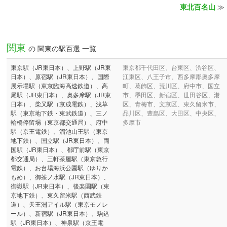
東北百名山
≫
関東
の 関東の駅百選 一覧
東京駅（JR東日本）、上野駅（JR東
東京都千代田区、台東区、渋谷区、
日本）、原宿駅（JR東日本）、国際
江東区、八王子市、西多摩郡奥多摩
展示場駅（東京臨海高速鉄道）、高
町、葛飾区、荒川区、府中市、国立
尾駅（JR東日本）、奥多摩駅（JR東
市、墨田区、新宿区、世田谷区、港
日本）、柴又駅（京成電鉄）、浅草
区、青梅市、文京区、東久留米市、
駅（東京地下鉄・東武鉄道）、三ノ
品川区、豊島区、大田区、中央区、
輪橋停留場（東京都交通局）、府中
多摩市
駅（京王電鉄）、溜池山王駅（東京
地下鉄）、国立駅（JR東日本）、両
国駅（JR東日本）、都庁前駅（東京
都交通局）、三軒茶屋駅（東京急行
電鉄）、お台場海浜公園駅（ゆりか
もめ）、御茶ノ水駅（JR東日本）、
御嶽駅（JR東日本）、後楽園駅（東
京地下鉄）、東久留米駅（西武鉄
道）、天王洲アイル駅（東京モノレ
ール）、新宿駅（JR東日本）、駒込
駅（JR東日本）、神泉駅（京王電