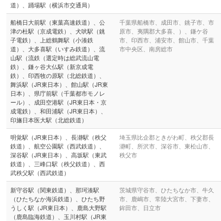
道）、踊場駅（横浜市交通局）
船橋日大前駅（東葉高速鉄道）、公
千葉県船橋市、成田市、銚子市、市
津の杜駅（京成電鉄）、犬吠駅（銚
原市、夷隅郡大多喜、）、鎌ケ谷
子電鉄）、上総鶴舞駅（小湊鉄
市、印西市、浦安市、館山市、千葉
道）、大多喜駅（いすみ鉄道）、流
市中央区、南房総市
山駅（流鉄（選定時は総武流山電
鉄）、鎌ヶ谷大仏駅（新京成電
鉄）、印西牧の原駅（北総鉄道）、
舞浜駅（JR東日本）、館山駅（JR東
日本）、県庁前駅（千葉都市モノレ
ール）、成田空港駅（JR東日本・京
成電鉄）、和田浦駅（JR東日本）、
印旛日本医大駅（北総鉄道）
明覚駅（JR東日本）、長瀞駅（秩父
埼玉県比企郡ときがわ町、秩父郡長
鉄道）、航空公園駅（西武鉄道）、
瀞町、所沢市、深谷市、東松山市、
深谷駅（JR東日本）、高坂駅（東武
秩父市
鉄道）、三峰口駅（秩父鉄道）、西
武秩父駅（西武鉄道）
新守谷駅（関東鉄道）、那珂湊駅
茨城県守谷市、ひたちなか市、牛久
（ひたちなか海浜鉄道）、ひたち野
市、鹿嶋市、常陸大宮市、下妻市、
うしく駅（JR東日本）、鹿島大野駅
鉾田市、日立市
（鹿島臨海鉄道）、玉川村駅（JR東