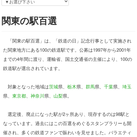
関東の駅百選
「関東の駅百選」は、「鉄道の日」記念行事として実施され
た関東地方にある100の鉄道駅です。公募は1997年から2001年
までの4年間に渡り、運輸省、国土交通省の主催により、100の
鉄道駅が選出されています。
対象となった地域は
茨城
県、
栃木
県、
群馬
県、
千葉
県、
埼玉
県、
東京都
、
神奈川
県、
山梨
県。
選定後、廃止になった駅が2ヶ所あり、現存するのは98駅と
なっています。過去にはこの百選をめぐるスタンプラリーも開
催され、多くの鉄道ファンで賑わいを見せました。バラエティ