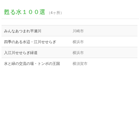
甦る水１００選
（4ヶ所）
みんなあつまれ平瀬川
川崎市
四季のある水辺・江川せせらぎ
横浜市
入江川せせらぎ緑道
横浜市
水と緑の交流の場・トンボの王国
横須賀市