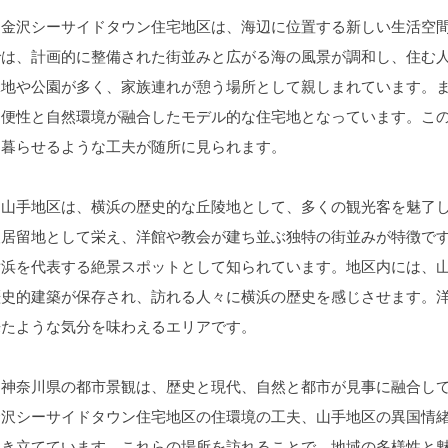
金沢シーサイドタウン住宅地区は、海辺に位置する新しい生活空間
では、計画的に整備された街並みと広がる海の風景が調和し、住む
緑地や公園が多く、家族連れが憩う場所として親しまれています。
利便性と自然環境が融合したモデル的な住宅地となっています。こ
ら暮らせるような工夫が随所に見られます。
山手地区は、横浜の歴史的な丘陵地として、多くの観光客を魅了し
人居留地として栄え、洋館や教会が建ち並ぶ独特の街並みが特徴で
横浜を代表する絶景スポットとして知られています。地区内には、
歴史的建築が保存され、訪れる人々に横浜の歴史を感じさせます。
来たような気分を味わえるエリアです。
神奈川県の都市景観は、歴史と現代、自然と都市が見事に融合して
金沢シーサイドタウン住宅地区の住環境の工夫、山手地区の異国情
引き立てています。これらの場所を訪れることで、地域の多様性と