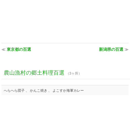
≪
東京都の百選
新潟県の百選
≫
農山漁村の郷土料理百選
（3ヶ所）
へらへら団子 、 かんこ焼き 、 よこすか海軍カレー