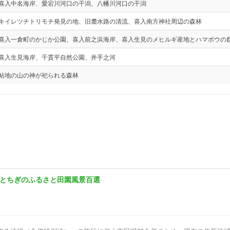
喜入中名海岸、愛宕川河口の干潟、八幡川河口の干潟
キイレツチトリモチ発見の地、旧麓水路の清流、喜入南方神社周辺の森林
喜入一倉町のかじか公園、喜入前之浜海岸、喜入生見のメヒルギ産地とハマボウの
喜入生見海岸、千貫平自然公園、井手之河
帖地の山の神が祀られる森林
とちぎのふるさと田園風景百選