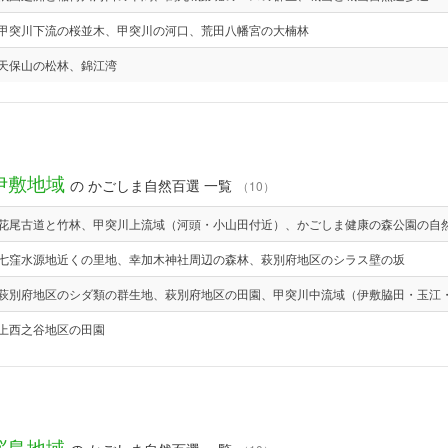
甲突川下流の桜並木、甲突川の河口、荒田八幡宮の大楠林
天保山の松林、錦江湾
伊敷地域
の かごしま自然百選 一覧
（10）
花尾古道と竹林、甲突川上流域（河頭・小山田付近）、かごしま健康の森公園の自
七窪水源地近くの里地、幸加木神社周辺の森林、萩別府地区のシラス壁の坂
萩別府地区のシダ類の群生地、萩別府地区の田園、甲突川中流域（伊敷脇田・玉江
上西之谷地区の田園
桜島地域