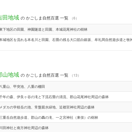
吉田地域
の かごしま自然百選 一覧
（6）
東下地区の田園、神園隧道と田園、本城花尾神社の樹林
本城地区を流れる本名川と田園、石畳の残る大口筋白銀坂、牟礼岡自然遊歩道と牧
郡山地域
の かごしま自然百選 一覧
（13）
八重山、甲突池、八重の棚田
千年の森、伊良ヶ谷の滝と下流石畳の清流、郡山花尾神社周辺の森林
メダカの学校岳の池、常盤親水緑地、近都宮神社周辺の森林
三重岳自然遊歩道、郡山の轟の滝、一之宮神社（東俣）の樹林
川田神社と南方神社周辺の森林