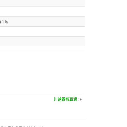
群生地
川越景観百選
≫