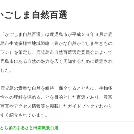
かごしま自然百選
「かごしま自然百選」は鹿児島市が平成２６年３月に鹿
児島市生物多様性地域戦略（豊かな自然かごしま生きもの
プラン）を策定し、鹿児島市自然百選選定委員会によって
鹿児島市にある自然の魅力を広く周知するために選定され
ました。
鹿児島の貴重な自然を維持、保全するとともに、生物多
様性への理解を深めることを目的とした百選であり、豊富
な写真やアクセス情報等を掲載したガイドブックでわかり
やすく紹介されています。
とちぎのふるさと田園風景百選