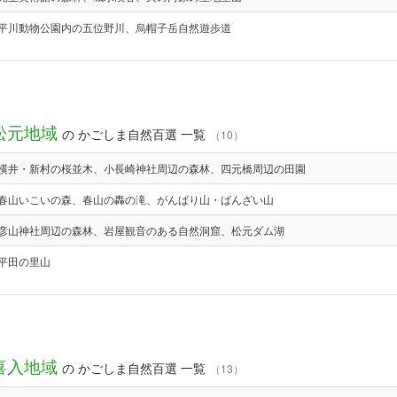
平川動物公園内の五位野川、烏帽子岳自然遊歩道
松元地域
の かごしま自然百選 一覧
（10）
横井・新村の桜並木、小長崎神社周辺の森林、四元橋周辺の田園
春山いこいの森、春山の轟の滝、がんばり山・ばんざい山
彦山神社周辺の森林、岩屋観音のある自然洞窟、松元ダム湖
平田の里山
喜入地域
の かごしま自然百選 一覧
（13）