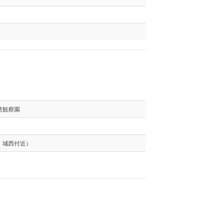
然観察園
・城西付近）