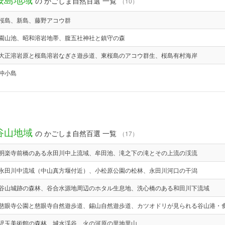
の かごしま自然百選 一覧
（10）
桜島、新島、藤野アコウ群
園山池、昭和溶岩地帯、腹五社神社と鎮守の森
大正溶岩原と桜島溶岩なぎさ遊歩道、東桜島のアコウ群生、桜島有村海岸
沖小島
谷山地域
の かごしま自然百選 一覧
（17）
明楽寺前橋のある永田川中上流域、牟田池、滝之下の滝とその上流の渓流
永田川中流域（中山真方堰付近）、小松原公園の松林、永田川河口の干潟
谷山城跡の森林、谷合水源地周辺のホタル生息地、洗心橋のある和田川下流域
慈眼寺公園と慈眼寺自然遊歩道、錫山自然遊歩道、カツオドリが見られる谷山港・
児玉美術館の森林、城水渓谷、火の河原の里地里山