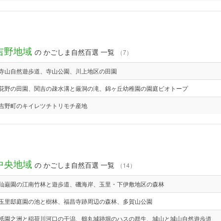
吉野地域
の かごしま自然百選 一覧
（7）
寺山自然遊歩道、寺山公園、川上地区の田園
花野の田園、関吉の疎水溝と厳洞の滝、錦ヶ丘幼稚園の園庭ビオトープ
吉野町のキイレツチトリモチ産地
中央地域
の かごしま自然百選 一覧
（14）
仙巌園の江南竹林と遊歩道、磯海岸、玉里・下伊敷地区の森林
玉里邸庭園の池と樹林、福昌寺跡周辺の森林、多賀山公園
祇園之洲と稲荷川河口の干潟、鶴丸城跡堀のハスの群生、城山と城山自然遊歩道