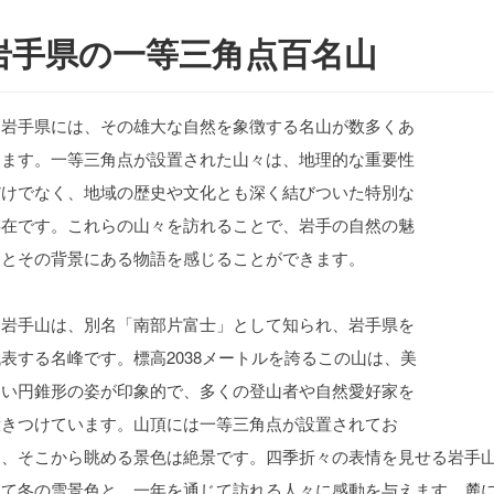
岩手県の一等三角点百名山
岩手県には、その雄大な自然を象徴する名山が数多くあ
ります。一等三角点が設置された山々は、地理的な重要性
だけでなく、地域の歴史や文化とも深く結びついた特別な
存在です。これらの山々を訪れることで、岩手の自然の魅
力とその背景にある物語を感じることができます。
岩手山は、別名「南部片富士」として知られ、岩手県を
表する名峰です。標高2038メートルを誇るこの山は、美
しい円錐形の姿が印象的で、多くの登山者や自然愛好家を
惹きつけています。山頂には一等三角点が設置されてお
り、そこから眺める景色は絶景です。四季折々の表情を見せる岩手
して冬の雪景色と、一年を通じて訪れる人々に感動を与えます。麓