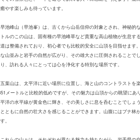
を癒やす楽しみも待っています。
早池峰山（早池峯）は、古くから山岳信仰の対象とされ、神秘的な雰
ートルのこの山は、固有種の早池峰草など貴重な高山植物が生息す
山道は整備されており、初心者でも比較的安全に山頂を目指せます
大な山並みと岩手の自然が広がり、その雄大さに圧倒されることで
あり、訪れる人々にとっては心を浄化する特別な場所です。
五葉山は、太平洋に近い場所に位置し、海と山のコントラストを楽
1351メートルと比較的低めですが、その魅力は山頂からの眺望に
太平洋の水平線が黄金色に輝き、その美しさに息を呑むことでしょ
寂とともに自然の壮大さを感じることができます。山腹にはブナ林
です。
これらの山々は、それぞれが異なる魅力を持ちながら、岩手県の自