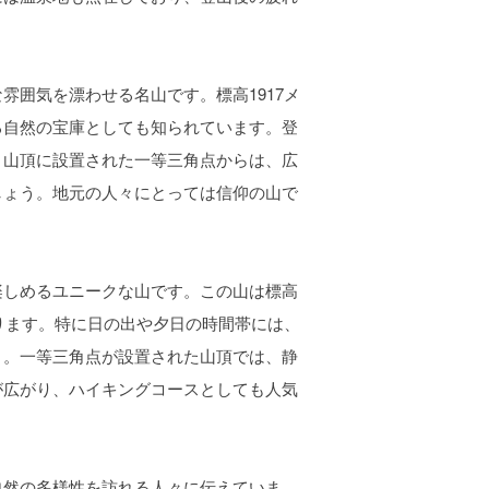
囲気を漂わせる名山です。標高1917メ
る自然の宝庫としても知られています。登
。山頂に設置された一等三角点からは、広
しょう。地元の人々にとっては信仰の山で
しめるユニークな山です。この山は標高
あります。特に日の出や夕日の時間帯には、
う。一等三角点が設置された山頂では、静
が広がり、ハイキングコースとしても人気
然の多様性を訪れる人々に伝えていま