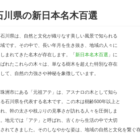
石川県の新日本名木百選
石川県は、自然と文化が織りなす美しい風景で知られる
地域です。その中で、長い年月を生き抜き、地域の人々に
親しまれてきた名木が存在します。「
新日本名木百選
」に
選ばれたこれらの木々は、単なる樹木を超えた特別な存在
として、自然の力強さや神秘を象徴しています。
珠洲市にある「元祖アテ」は、アスナロの木として知ら
れる石川県を代表する名木です。この木は樹齢500年以上と
され、幹の太さや枝ぶりの見事さが訪れる人々を圧倒しま
す。地元では「アテ」と呼ばれ、古くから生活の中で大切
にされてきました。そのしなやかな姿は、地域の自然と文化を繋ぐ
す。