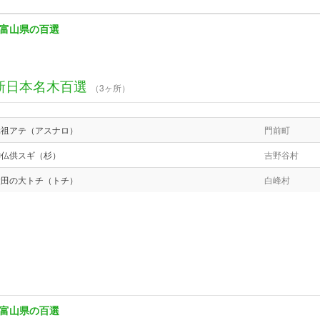
富山県の百選
新日本名木百選
（3ヶ所）
元祖アテ（アスナロ）
門前町
御仏供スギ（杉）
吉野谷村
太田の大トチ（トチ）
白峰村
富山県の百選