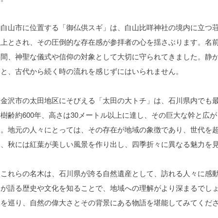
白山市に位置する「御仏供スギ」は、白山比咩神社の境内に立つ荘厳
以上とされ、その圧倒的な存在感が参拝者の心を揺さぶります。名
い間、神聖な儀式や信仰の対象として大切に守られてきました。静
ると、古代から続く時の流れを感じずにはいられません。
金沢市の太田地区にそびえる「太田の大トチ」は、石川県内でも最
は樹齢約600年、高さは30メートル以上に達し、その巨大な幹と広
す。地元の人々にとっては、その存在が地域の象徴であり、世代を
き、秋には紅葉が美しい風景を作り出し、四季折々に異なる魅力を
これらの名木は、石川県が誇る自然遺産として、訪れる人々に感動
木が語る歴史や文化を知ることで、地域への理解がより深まるでし
木を巡り、自然の偉大さとその背景にある物語を堪能してみてくだ