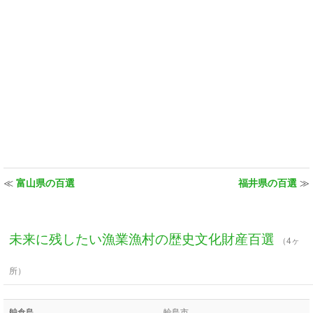
≪
富山県の百選
福井県の百選
≫
未来に残したい漁業漁村の歴史文化財産百選
（4ヶ
所）
舳倉島
輪島市