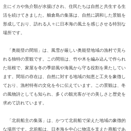
主にイカや魚介類が水揚げされ、住民たちは自然と共生する生
活を続けてきました。舳倉島の集落は、自然に調和した景観を
形成しており、訪れる人々に日本海の風土を感じさせる特別な
場所です。
「奥能登の間垣」は、風雪が厳しい奥能登地域の漁村で見ら
れる独特の景観です。この間垣は、竹や木を編み込んで作られ
た垣根で、家屋を冬の季節風や海風から守る役割を果たしてい
ます。間垣の存在は、自然に対する地域の知恵と工夫を象徴し
ており、漁村特有の文化を今に伝えています。この景観は、冬
の風物詩としても知られ、多くの観光客がその美しさと歴史を
求めて訪れています。
「北前船主の集落」は、かつて北前船で栄えた地域の象徴的
な場所です。北前船は、日本海を中心に物流を支えた商船であ