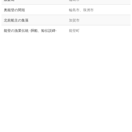
奥能登の間垣
輪島市、珠洲市
北前船主の集落
加賀市
能登の漁業伝統 -胴船、鯨伝説碑-
能登町