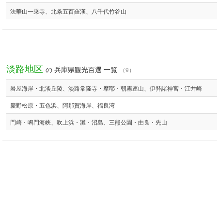
法華山一乗寺、北条五百羅漢、八千代竹谷山
淡路地区
の 兵庫県観光百選 一覧
（9）
岩屋海岸・北淡丘陵、淡路常隆寺・摩耶・朝霧連山、伊弉諸神宮・江井崎
慶野松原・五色浜、阿那賀海岸、福良湾
門崎・鳴門海峡、吹上浜・灘・沼島、三熊公園・由良・先山