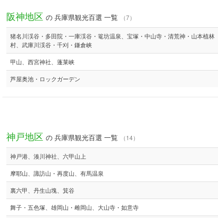
阪神地区
の 兵庫県観光百選 一覧
（7）
猪名川渓谷・多田院・一庫渓谷・篭坊温泉、宝塚・中山寺・清荒神・山本植林
村、武庫川渓谷・千刈・鎌倉峡
甲山、西宮神社、蓬莱峡
芦屋奥池・ロックガーデン
神戸地区
の 兵庫県観光百選 一覧
（14）
神戸港、湊川神社、六甲山上
摩耶山、諏訪山・再度山、有馬温泉
裏六甲、丹生山塊、箕谷
舞子・五色塚、雄岡山・雌岡山、大山寺・如意寺