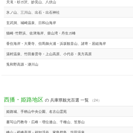
天滝・杉ガ沢、妙見山、八伏山
氷ノ山、三川山、出石・出石神社
玄武洞、城崎温泉、日和山海岸
猫崎･竹野浜、佐津海岸、柴山湾・丹生ガ峰
香住海岸・大乗寺、但馬御火浦・浜坂観音山、諸寄・居組海岸
湯村温泉、竹田秦雲寺・上山高原、小代谷・美方高原
兎和野高源・瀞川山
西播・姫路地区
の 兵庫県観光百選 一覧
（24）
姫路城、手柄山中央公園、名古山霊苑
書写山円教寺・広峰・増位連山、千種山、笠形山
峰山・砥峰高源・福知渓谷、家島群島、塩田温泉