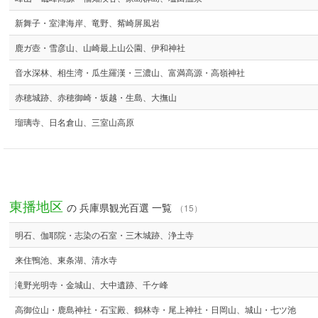
新舞子・室津海岸、竜野、觜崎屏風岩
鹿ガ壺・雪彦山、山崎最上山公園、伊和神社
音水深林、相生湾・瓜生羅漢・三濃山、富満高源・高嶺神社
赤穂城跡、赤穂御崎・坂越・生島、大撫山
瑠璃寺、日名倉山、三室山高原
東播地区
の 兵庫県観光百選 一覧
（15）
明石、伽耶院・志染の石室・三木城跡、浄土寺
来住鴨池、東条湖、清水寺
滝野光明寺・金城山、大中遺跡、千ケ峰
高御位山・鹿島神社・石宝殿、鶴林寺・尾上神社・日岡山、城山・七ツ池