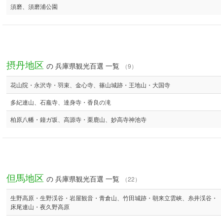
須磨、須磨浦公園
摂丹地区
の 兵庫県観光百選 一覧
（9）
花山院・永沢寺・羽束、金心寺、篠山城跡・王地山・大国寺
多紀連山、石龕寺、達身寺・香良の滝
柏原八幡・鐘ガ坂、高源寺・栗鹿山、妙高寺神池寺
但馬地区
の 兵庫県観光百選 一覧
（22）
生野高原・生野渓谷・岩屋観音・青倉山、竹田城跡・朝来立雲峡、糸井渓谷・
床尾連山・夜久野高原