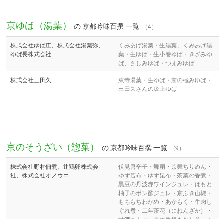
京ゆば（湯葉）
の 京都吟味百撰 一覧
（4）
株式会社ゆば庄、株式会社湯葉弥、
くみあげ湯葉・生湯葉、くみあげ湯
ゆば長株式会社
葉・生ゆば・生小巻ゆば・きざみゆ
ば、さしみゆば・つまみゆば
株式会社三田久
東寺湯葉・生ゆば・京の極みゆば・
三田久さんの汲上ゆば
京のそうざい（惣菜）
の 京都吟味百撰 一覧
（9）
株式会社野村佃煮、辻鶏卵株式会
伏見唐辛子・舞扇・京舞ちりめん・
社、株式会社オノウエ
ゆず若布・ゆず昆布・茶葉の香煮・
黒豆の丹波赤ワインジュレ・はもと
柚子のポン酢ジュレ・京ふき山椒・
もちもちわかめ・あかもく・牛肉し
ぐれ煮・二年茶花（にねんざか）・
甘酒こんぶ、京の手焼きだし巻・ふ