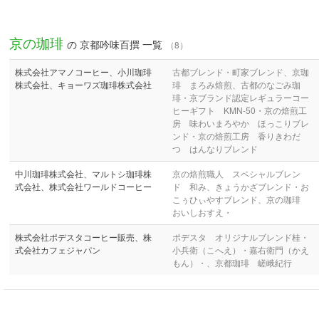
京の珈琲
の 京都吟味百撰 一覧
（8）
株式会社アマノコーヒー、小川珈琲
古都ブレンド・町家ブレンド、京珈
株式会社、キョーワズ珈琲株式会社
琲 まろみ焙煎、古都のなごみ珈
琲・京ブランド認定レギュラーコー
ヒーギフト KMN-50・京の焙煎工
房 味わいまろやか ほっこりブレ
ンド・京の焙煎工房 香りきわだ
つ はんなりブレンド
中川珈琲株式会社、マルトシ珈琲株
京の焙煎職人 スペシャルブレン
式会社、株式会社ワールドコーヒー
ド 和み、きょうかざブレンド・お
こぅひぃやすブレンド、京の珈琲
おいしおすえ・
株式会社ポデスタコーヒー販売、株
ポデスタ オリジナルブレンド桂・
式会社カフェジャパン
小兵衛（こへえ）・嘉右衛門（かえ
もん）・、京都珈琲 嵯峨紀行