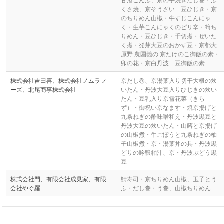
くさ焼、京そうざい 豆ひじき・京
のちりめん山椒・牛すじこんにゃ
く・生芋こんにゃくのピリ辛・筍ち
りめん・豆ひじき・千切煮・ぜいた
く煮・発芽大豆のおかず豆・京都大
原野 農園義の 京たけのこ御飯の素・
卯の花・京白丹波 豆御飯の素
株式会社吉田喜、株式会社ノムラフ
京だし巻、京湯葉入り切干大根の炊
ーズ、北尾商事株式会社
いたん・丹波大豆入りひじきの炊い
たん・豆乳入り京雪花菜（きら
ず）・御祝い京なます・焼京揚げと
九条ねぎの酢味噌和え・丹波黒豆と
丹波大豆の炊いたん・山蕗と京揚げ
の山椒煮・牛ごぼうと九条ねぎの柚
子山椒煮・京・湯葉丼の具・丹波黒
どりの吟醸粕汁、京・丹波ぶどう黒
豆
株式会社門、有限会社成見家、有限
鯖寿司・京ちりめん山椒、玉子とう
会社やぐ羅
ふ・だし巻・う巻、山椒ちりめん