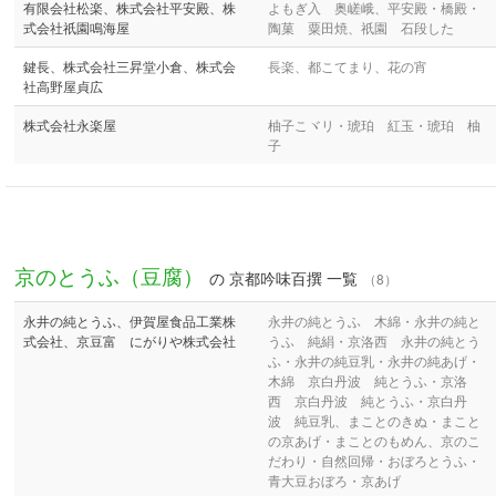
有限会社松楽、株式会社平安殿、株
よもぎ入 奥嵯峨、平安殿・橋殿・
式会社祇園鳴海屋
陶菓 粟田焼、祇園 石段した
鍵長、株式会社三昇堂小倉、株式会
長楽、都こてまり、花の宵
社高野屋貞広
株式会社永楽屋
柚子こヾリ・琥珀 紅玉・琥珀 柚
子
京のとうふ（豆腐）
の 京都吟味百撰 一覧
（8）
永井の純とうふ、伊賀屋食品工業株
永井の純とうふ 木綿・永井の純と
式会社、京豆富 にがりや株式会社
うふ 純絹・京洛西 永井の純とう
ふ・永井の純豆乳・永井の純あげ・
木綿 京白丹波 純とうふ・京洛
西 京白丹波 純とうふ・京白丹
波 純豆乳、まことのきぬ・まこと
の京あげ・まことのもめん、京のこ
だわり・自然回帰・おぼろとうふ・
青大豆おぼろ・京あげ