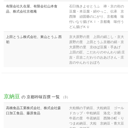
有限会社久在屋、有限会社山本食
石臼挽きよせとうふ 禅・京の街の
品、株式会社京都庵
豆腐・本豆腐・絹やっこ、伝承 京
西陣 頑固爺のにがり、京都庵 味
付いなり揚げＫＩ・京都庵 味付う
どん揚げＫＵ
上田とうふ株式会社、東山とうふ 西
京大原野の里 上田の絹こし・京大
初
原野の里 上田とうふ京都の絹・京
大原野の里 京ゆば豆腐・手あげ
上田の匠、こだわりのやんわり絹 庄
吉・庄吉こだわりのおあげさん・庄
吉のやんわりおぼろ
京納豆
の 京都吟味百撰 一覧
（3）
高橋食品工業株式会社、株式会社森
大粒鶴の子納豆、大粒納豆 ゴール
口加工食品、藤原食品
ドカップ・中粒納豆 洛北・京都
牛若の里 牛若納豆 西陣小町・り
つまめ納豆、大粒 京納豆・青大豆