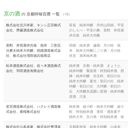
京の酒
の 京都吟味百撰 一覧
（16）
株式会社北川本家、キンシ正宗株式
富翁 純米吟醸 丹州山田錦、平安
会社、齊藤酒造株式会社
のしらべ・平安の舞、英勲 井筒屋
伊兵衛 純米大吟醸
英勲 井筒屋伊兵衛 祝米 三割五
招德 純米酒 越畑、月の桂 祝
分磨き純米大吟醸、招德酒造株式会
米 純米大吟醸にごり酒・月の桂
社、株式会社増田德兵衞商店
伏見 旭米純米酒
松本酒造株式会社、佐々木酒造株式
純米酒 京都・純米酒 きょうと、
会社、羽田酒造有限会社
純米吟醸 聚楽第・特別純米酒 西
陣・純米吟醸 京生粋、初日の出
純米大吟醸 蒼光・初日の出 純米
吟醸・初日の出 大吟醸・初日の
出 大吟醸氷温囲い原酒・純米吟醸
原酒 六友
若宮酒造株式会社、ハクレイ酒造株
純米酒 綾小町・純米大吟醸 綾小
式会社、黄桜株式会社
町、特別純米酒 香田・酒呑童子
純吟大辛、京の滴・特別純米酒 祝
株式会社山本本家、株式会社豊澤本
京都産祝米 純米大吟醸 山本本