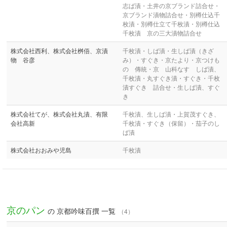
志ば漬・土井の京ブランド詰合せ・
京ブランド漬物詰合せ・別樽仕込千
枚漬・別樽仕立て千枚漬・別樽仕込
千枚漬 京の三大漬物詰合せ
株式会社西利、株式会社桝俉、京漬
千枚漬・しば漬・生しば漬（きざ
物 谷彦
み）・すぐき・京たより・京つけも
の 傳統・京 山科なす しば漬、
千枚漬・丸すぐき漬・すぐき・千枚
漬すぐき 詰合せ・生しば漬、すぐ
き
株式会社てが、株式会社丸漬、有限
千枚漬、生しば漬・上賀茂すぐき、
会社高新
千枚漬・すぐき（保留）・茄子のし
ば漬
株式会社おおみや児島
千枚漬
京のパン
の 京都吟味百撰 一覧
（4）