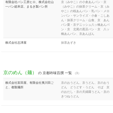
有限会社パン工房ヒロ、株式会社山
京（みやこ）の小倉あんパン・京
一パン総本店、まるき製パン所
（みやこ）の抹茶クリーム・京（み
やこ）の桜あんパン・乳パン・メロ
ンパン・サンライズ・小倉・こしあ
ん・抹茶クリーム・山食、京 あん
パン栗・京デニッシュ八ッ橋あんパ
ン・京 北尾の黒豆パン・京 八ッ
橋あんパン、京あんぱん
株式会社志津屋
抹茶あずき
京のめん（麺）
の 京都吟味百撰 一覧
（3）
株式会社富田屋、有限会社夷川田ご
京のおうどん、京うどん、京のおう
と、都製麺所
どん どうどす・うどん そば 京
のおだし・京の天婦羅うどん・京の
きつねうどん