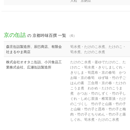
大粒 京納豆
京の缶詰
の 京都吟味百撰 一覧
（6）
森庄缶詰製造所、辰巳商店、有限会
筍水煮・たけのこ水煮、たけのこ・
社まるやま商店
筍水煮、たけのこ水煮
株式会社オオタニ缶詰、小川食品工
たけのこ水煮・釜ゆでたけのこ、た
業株式会社、広瀬缶詰製造所
けのこ・筍水煮・きりしましぐれ・
きりしま・筍昆布・京の春筍 かつ
お味・京の春筍 ゆず味・竹の子ご
はんの素 三合用・京の春・たけの
こうま煮 わかめ・たけのこうま
煮 かつお・竹のしずく・竹の子し
ぐれ・しめじ茶漬・椎茸茶漬・たけ
のこづくし 竹の子と山蕗・竹の子
と山椒・竹の子と昆布・竹の子と梅
肉・竹の子とちりめん・竹の子と蕗
しぐれ、筍水煮・たけのこ水煮