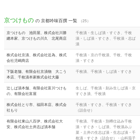
京つけもの
の 京都吟味百撰 一覧
（25）
京つけもの 池田屋、株式会社川勝
千枚漬・生しば漬・すぐき、千枚
總本家、京つけもの川久 北尾商店
漬・しば漬・すぐき、千枚漬・志ば
漬
株式会社京漬、株式会社近為、株式
千枚漬・京の千枚漬、千枚、千枚
会社児嶋商店
漬・すぐき
下阪老舗、有限会社京漬物 大こう
千枚漬、千枚漬・しば漬・すぐき
本店、千枚漬本家株式会社大藤
辻しば漬本舗、有限会社富川つけも
生しば、千枚漬・刻み生しば漬・京
の、有限会社富屋
すぐき漬、千枚漬
株式会社とり市、福田本店、株式会
千枚漬・すぐき、千枚漬・すぐき
社もり
（詰合せ）
有限会社東山八百伊、株式会社大
千枚漬、千枚漬・別樽仕込み千枚
安、株式会社土井志ば漬本舗
漬・すぐき・しば漬、千枚漬みぶ
菜・土井の生志ば漬・生志ば漬・千
枚漬・すぐき（詰合せ）・山科茄子