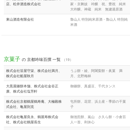
店、松井酒造株式会社
家・京舞妓 吟醸 祝、豊祝 純米
大吟醸、神蔵 純米 無濾過原酒
東山酒造有限会社
魯山人 特別純米原酒・魯山人 特別純
米酒
京菓子
の 京都吟味百撰 一覧
（19）
株式会社笹屋守栄、株式会社満月、
うぶ餅・綾、阿闍梨餅・眞菓 満
株式会社船屋秋月
月、北野梅林
大黒屋鎌餅本舗、株式会社金谷正
御鎌餅、真盛豆、千代タンス
廣、株式会社塩芳軒
株式会社京都鶴屋鶴寿庵、大極殿株
屯所餅、花背、浜土産・季節の干菓
式会社、亀屋則克
子
株式会社亀屋良永、鶴屋寿株式会
御池煎餅、嵐山 さ久ら餅・小倉百
社、株式会社鶴屋長生
人一首、利休心