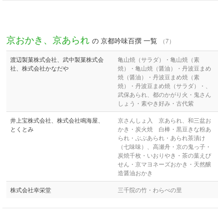
京おかき、京あられ
の 京都吟味百撰 一覧
（7）
渡辺製菓株式会社、武中製菓株式会
亀山焼（サラダ）・亀山焼（素
社、株式会社かなだや
焼）・亀山焼（醤油）・丹波豆まめ
焼（醤油）・丹波豆まめ焼（素
焼）・丹波豆まめ焼（サラダ）・、
武保あられ、都のかがり火・鬼さん
しょう・素やき好み・古代紫
井上宝株式会社、株式会社鳴海屋、
京さんしょ入 京あられ、和三盆お
とくとみ
かき・炭火焼 白棒・黒豆きな粉あ
られ・ぶぶあられ・あられ茶漬け
（七味味）、高瀬舟・京の鬼っ子・
炭焼千枚・いおりやき・茶の葉えび
せん・京マヨネーズおかき・天然醸
造醤油おかき
株式会社幸栄堂
三千院の竹・わらべの里