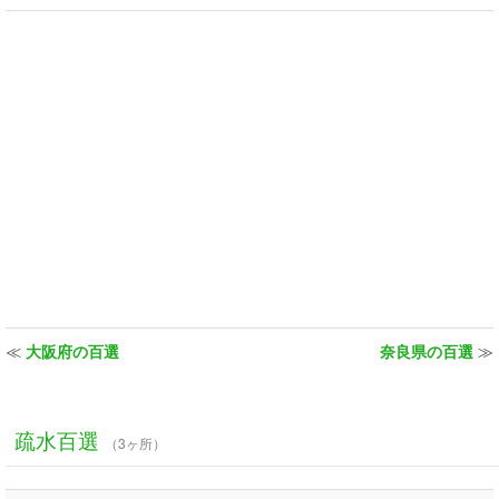
≪
大阪府の百選
奈良県の百選
≫
疏水百選
（3ヶ所）