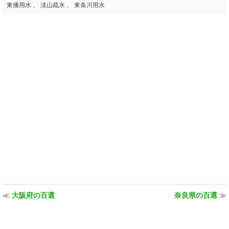
東播用水 、 淡山疏水 、 東条川用水
≪
大阪府の百選
奈良県の百選
≫