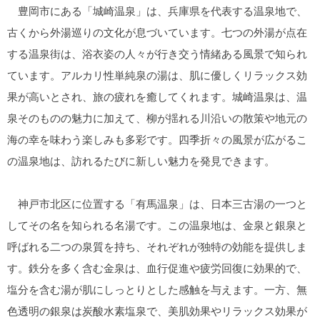
豊岡市にある「城崎温泉」は、兵庫県を代表する温泉地で、
古くから外湯巡りの文化が息づいています。七つの外湯が点在
する温泉街は、浴衣姿の人々が行き交う情緒ある風景で知られ
ています。アルカリ性単純泉の湯は、肌に優しくリラックス効
果が高いとされ、旅の疲れを癒してくれます。城崎温泉は、温
泉そのものの魅力に加えて、柳が揺れる川沿いの散策や地元の
海の幸を味わう楽しみも多彩です。四季折々の風景が広がるこ
の温泉地は、訪れるたびに新しい魅力を発見できます。
神戸市北区に位置する「有馬温泉」は、日本三古湯の一つと
してその名を知られる名湯です。この温泉地は、金泉と銀泉と
呼ばれる二つの泉質を持ち、それぞれが独特の効能を提供しま
す。鉄分を多く含む金泉は、血行促進や疲労回復に効果的で、
塩分を含む湯が肌にしっとりとした感触を与えます。一方、無
色透明の銀泉は炭酸水素塩泉で、美肌効果やリラックス効果が