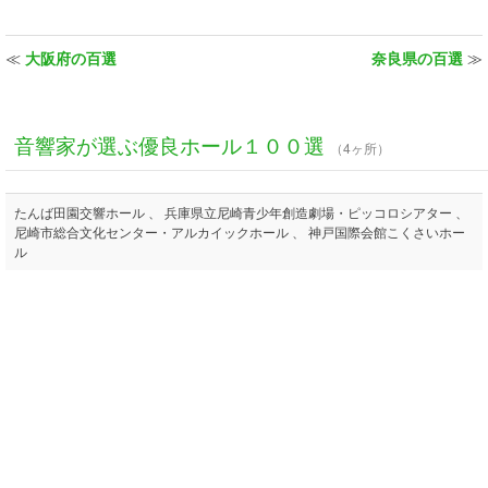
≪
大阪府の百選
奈良県の百選
≫
音響家が選ぶ優良ホール１００選
（4ヶ所）
たんば田園交響ホール 、 兵庫県立尼崎青少年創造劇場・ピッコロシアター 、
尼崎市総合文化センター・アルカイックホール 、 神戸国際会館こくさいホー
ル