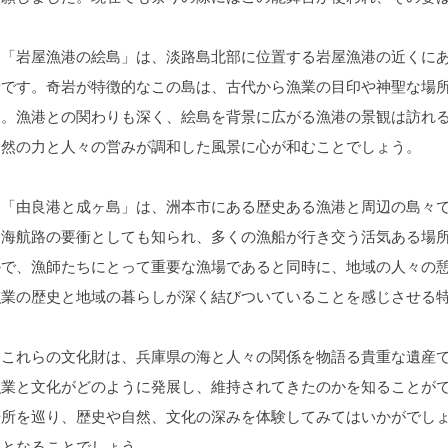
「岩屋漁港の絵島」は、淡路島北部に位置する岩屋漁港の近くにあ
所です。奇岩が特徴的なこの島は、古代から漁業の目印や神聖な場
た。漁港との関わりも深く、絵島を背景に広がる漁港の景観は訪れ
自然の力と人々の営みが調和した風景に心が和むことでしょう。
「由良港と成ヶ島」は、洲本市にある歴史ある漁港と周辺の島々で
内海航路の要衝としても知られ、多くの漁船が行き交う活気ある場
かで、漁師たちにとって重要な漁場であると同時に、地域の人々の
漁業の歴史と地域の暮らしが深く結びついていることを感じさせる
これらの文化財は、兵庫県の海と人々の関係を物語る貴重な遺産で
漁業と文化がどのように発展し、維持されてきたのかを知ることが
場所を巡り、歴史や自然、文化の深みを体験してみてはいかがでし
旅となることでしょう。