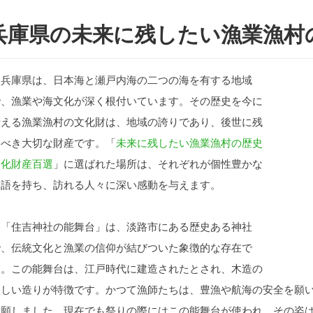
兵庫県の未来に残したい漁業漁村
兵庫県は、日本海と瀬戸内海の二つの海を有する地域
で、漁業や海文化が深く根付いています。その歴史を今に
伝える漁業漁村の文化財は、地域の誇りであり、後世に残
すべき大切な財産です。「
未来に残したい漁業漁村の歴史
文化財産百選
」に選ばれた場所は、それぞれが個性豊かな
物語を持ち、訪れる人々に深い感動を与えます。
「住吉神社の能舞台」は、淡路市にある歴史ある神社
で、伝統文化と漁業の信仰が結びついた象徴的な存在で
す。この能舞台は、江戸時代に建造されたとされ、木造の
美しい造りが特徴です。かつて漁師たちは、豊漁や航海の安全を願
祈願しました。現在でも祭りの際にはこの能舞台が使われ、その姿