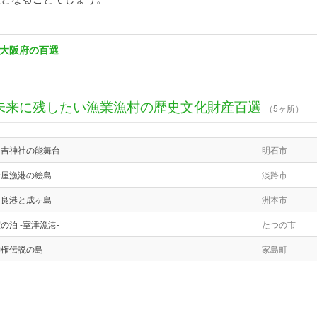
大阪府の百選
未来に残したい漁業漁村の歴史文化財産百選
（5ヶ所）
住吉神社の能舞台
明石市
岩屋漁港の絵島
淡路市
由良港と成ヶ島
洲本市
の泊 -室津漁港-
たつの市
神権伝説の島
家島町