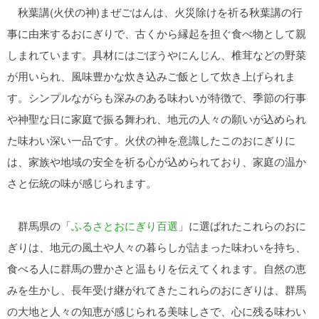
秋葉講(火伏の神)まぜごはんは、火災除けを祈る秋葉講の行
事に由来するおにぎりで、古くから縁起を担ぐ食べ物として親
しまれています。具材にはごぼうやにんじん、椎茸などの野菜
が用いられ、風味豊かな炊き込みご飯として炊き上げられま
す。シンプルながらも深みのある味わいが特徴で、季節の行事
や神聖な日に家庭で振る舞われ、地元の人々の願いが込められ
た味わい深い一品です。火伏の神を意識したこのおにぎりに
は、家族や地域の安全を祈る心が込められており、家庭の温か
さと伝統の味が感じられます。
群馬県の「
ふるさとおにぎり百選
」に選ばれたこれらのおに
ぎりは、地元の風土や人々の暮らしが詰まった味わいを持ち、
食べる人に群馬の豊かさと温もりを伝えてくれます。自然の恵
みを生かし、長年受け継がれてきたこれらのおにぎりは、群馬
の大地と人々の知恵が感じられる美味しさで、心に残る味わい