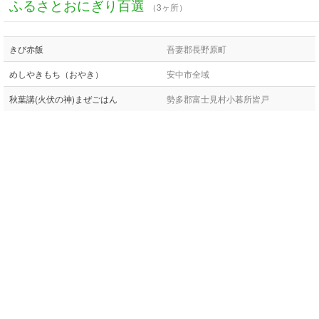
ふるさとおにぎり百選
（3ヶ所）
きび赤飯
吾妻郡長野原町
めしやきもち（おやき）
安中市全域
秋葉講(火伏の神)まぜごはん
勢多郡富士見村小暮所皆戸